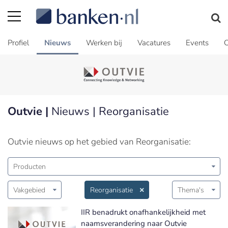
Profiel
Nieuws
Werken bij
Vacatures
Events
C
Outvie |
Nieuws | Reorganisatie
Outvie nieuws op het gebied van Reorganisatie:
Producten
Vakgebied
Reorganisatie
Thema's
IIR benadrukt onafhankelijkheid met
naamsverandering naar Outvie