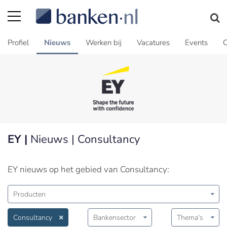
Profiel
Nieuws
Werken bij
Vacatures
Events
C
EY |
Nieuws | Consultancy
EY nieuws op het gebied van Consultancy:
Producten
Consultancy
Bankensector
Thema's