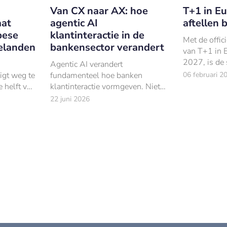
Van CX naar AX: hoe
T+1 in Eu
aat
agentic AI
aftellen 
pese
klantinteractie in de
Met de offic
elanden
bankensector verandert
van T+1 in 
2027, is de 
Agentic AI verandert
belangrijke 
igt weg te
fundamenteel hoe banken
06 februari 2
ingegaan.
 helft van
klantinteractie vormgeven. Niet
méér autonomie, maar de juiste
22 juni 2026
rol op het juiste moment bepaalt
of vertrouwen groeit – of juist
afneemt.