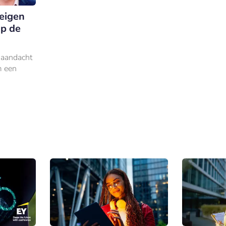
eigen
p de
l aandacht
m een