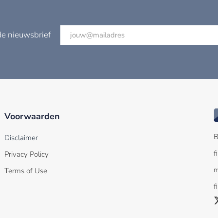
de nieuwsbrief
Voorwaarden
B
Disclaimer
f
Privacy Policy
m
Terms of Use
f