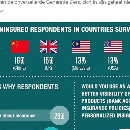
n de onverzekerde Generatie Z’ers, zich in zijn geheel ni
en.