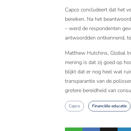
Capco concludeert dat het v
bereiken. Na het beantwoorde
– werd de respondenten gevr
antwoordden ontkennend, ter
Matthew Hutchins, Global In
mening is dat zij goed op ho
blijkt dat er nog heel wat ru
transparantie van de poliss
grotere bereidheid van cons
Capco
Financiële educatie