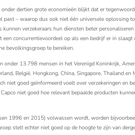
onder dertien grote economieën blijkt dat er tegenwoord
iel past – waarop dus ook niet één universele oplossing t
s kunnen verzekeraars hun diensten beter personaliseren 
 een concurrentievoordeel op als een bedrijf er in slaag
e bevolkingsgroep te bereiken.
n onder 13.798 mensen in het Verenigd Koninkrijk, Ameri
rland, België. Hongkong, China, Singapore, Thailand en Ma
h niet goed geïnformeerd voelt over verzekeringen en b
s Capco niet goed hoe relevant bepaalde producten kunne
ssen 1996 en 2015) volwassen wordt, worden bijvoorbee
roep stelt echter niet goed op de hoogte te zijn van derge