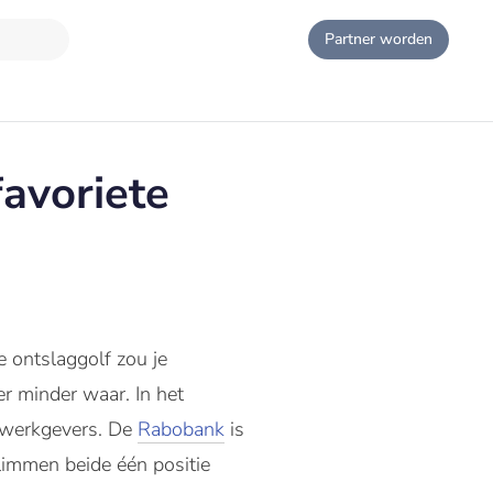
Partner worden
avoriete
 ontslaggolf zou je
er minder waar. In het
e werkgevers.
De
Rabobank
is
immen beide één positie