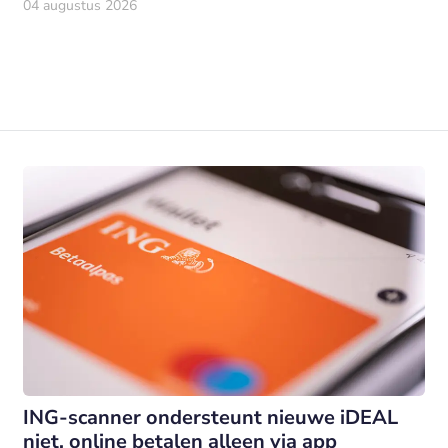
van ABN AMRO.
04 augustus 2026
ING-scanner ondersteunt nieuwe iDEAL
niet, online betalen alleen via app