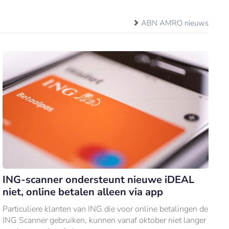
ABN AMRO nieuws
ING-scanner ondersteunt nieuwe iDEAL
niet, online betalen alleen via app
Particuliere klanten van ING die voor online betalingen de
ING Scanner gebruiken, kunnen vanaf oktober niet langer