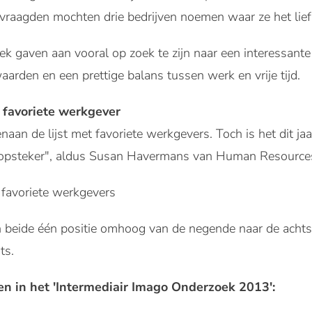
vraagden mochten drie bedrijven noemen waar ze het lief
 gaven aan vooral op zoek te zijn naar een interessante 
arden en een prettige balans tussen werk en vrije tijd.
j favoriete werkgever
aan de lijst met favoriete werkgevers. Toch is het dit jaar
n opsteker", aldus Susan Havermans van Human Resources
ide één positie omhoog van de negende naar de achtste
ts.
en in het 'Intermediair Imago Onderzoek 2013':