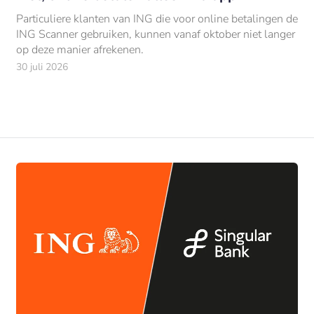
Particuliere klanten van ING die voor online betalingen de
ING Scanner gebruiken, kunnen vanaf oktober niet langer
op deze manier afrekenen.
30 juli 2026