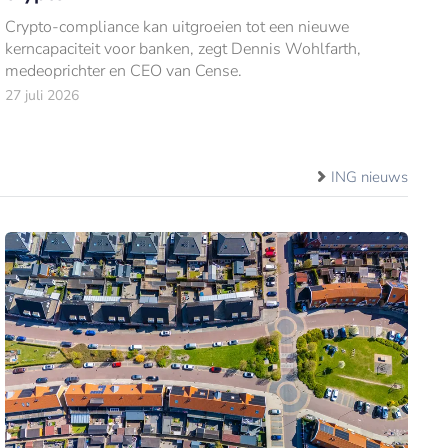
Crypto-compliance kan uitgroeien tot een nieuwe
kerncapaciteit voor banken, zegt Dennis Wohlfarth,
medeoprichter en CEO van Cense.
27 juli 2026
ING nieuws