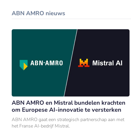
ABN AMRO nieuws
ABN AMRO en Mistral bundelen krachten
om Europese AI-innovatie te versterken
ABN AMRO gaat een strategisch partnerschap aan met
het Franse AI-bedrijf Mistral.