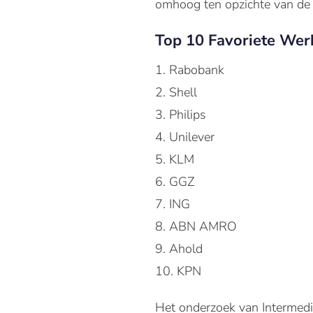
omhoog ten opzichte van de t
Top 10 Favoriete Wer
1. Rabobank
2. Shell
3. Philips
4. Unilever
5. KLM
6. GGZ
7. ING
8. ABN AMRO
9. Ahold
10. KPN
Het onderzoek van Intermedi