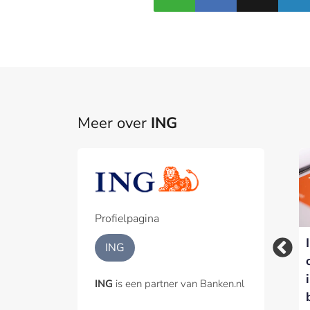
Meer over
ING
België verkoopt
Rabobank is de
20%-belang in
meest geliefde app
Belfius, Rabobank en
van Nederland, vier
ING genoemd als
financiële apps in de
Profielpagina
kanshebbers
top tien
ING
ING
is een partner van Banken.nl