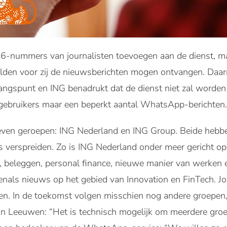
06-nummers van journalisten toevoegen aan de dienst, maar
den voor zij de nieuwsberichten mogen ontvangen. Daarna
gangspunt en ING benadrukt dat de dienst niet zal worden
gebruikers maar een beperkt aantal WhatsApp-berichten.
 leven geroepen: ING Nederland en ING Group. Beide heb
s verspreiden. Zo is ING Nederland onder meer gericht 
beleggen, personal finance, nieuwe manier van werken e
nals nieuws op het gebied van Innovation en FinTech. Jo
n. In de toekomst volgen misschien nog andere groepen,
n Leeuwen: “Het is technisch mogelijk om meerdere groe