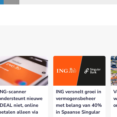
ING-scanner
ING versnelt groei in
V
ondersteunt nieuwe
vermogensbeheer
w
iDEAL niet, online
met belang van 40%
o
betalen alleen via
in Spaanse Singular