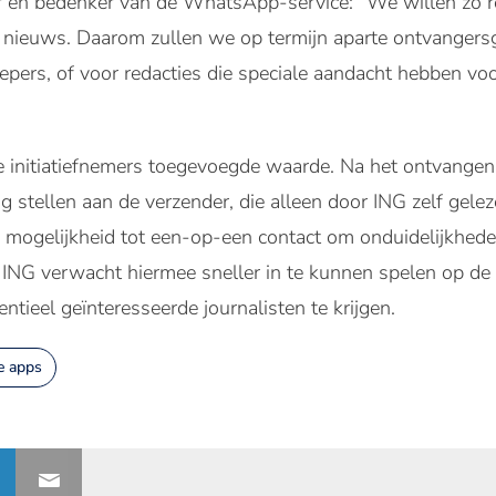
n bedenker van de WhatsApp-service: “We willen zo rel
aar nieuws. Daarom zullen we op termijn aparte ontvanger
pers, of voor redacties die speciale aandacht hebben vo
de initiatiefnemers toegevoegde waarde. Na het ontvang
ag stellen aan de verzender, die alleen door ING zelf gel
 mogelijkheid tot een-op-een contact om onduidelijkhede
ING verwacht hiermee sneller in te kunnen spelen op de a
entieel geïnteresseerde journalisten te krijgen.
e apps