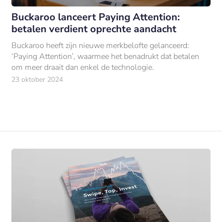
Buckaroo lanceert Paying Attention:
betalen verdient oprechte aandacht
Buckaroo heeft zijn nieuwe merkbelofte gelanceerd:
‘Paying Attention’, waarmee het benadrukt dat betalen
om meer draait dan enkel de technologie.
23 oktober 2024