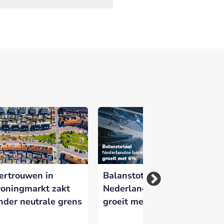
ertrouwen in
Balanstotaal
Sj
oningmarkt zakt
Nederlandse banken
ni
nder neutrale grens
groeit met 6%
Wh
Ne