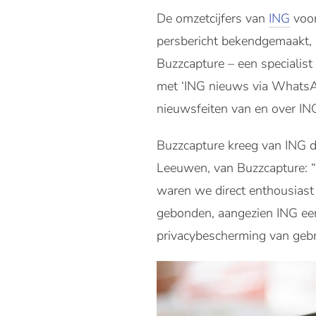
De omzetcijfers van
ING
voor
persbericht bekendgemaakt,
Buzzcapture – een specialist
met ‘ING nieuws via WhatsAp
nieuwsfeiten van en over I
Buzzcapture kreeg van ING d
Leeuwen, van Buzzcapture: “
waren we direct enthousiast 
gebonden, aangezien ING een
privacybescherming van gebr