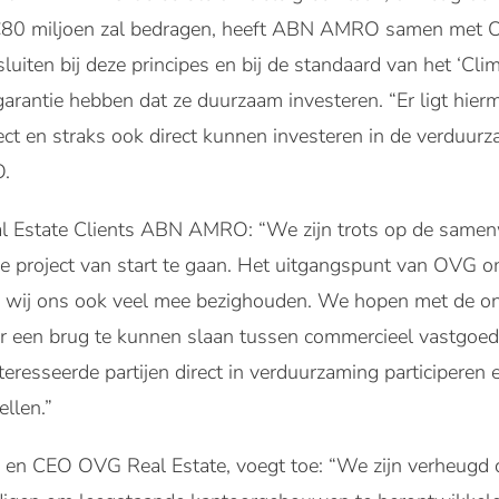
 €80 miljoen zal bedragen, heeft ABN AMRO samen met 
luiten bij deze principes en bij de standaard van het ‘Clim
garantie hebben dat ze duurzaam investeren. “Er ligt hier
ect en straks ook direct kunnen investeren in de verduur
.
eal Estate Clients ABN AMRO: “We zijn trots op de sam
e project van start te gaan. Het uitgangspunt van OVG 
r wij ons ook veel mee bezighouden. We hopen met de on
r een brug te kunnen slaan tussen commercieel vastgoed
resseerde partijen direct in verduurzaming participeren 
llen.”
r en CEO OVG Real Estate, voegt toe: “We zijn verheug