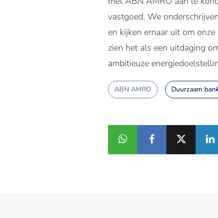
met ABN AMRO aan te kondi
vastgoed. We onderschrijve
en kijken ernaar uit om onz
zien het als een uitdaging 
ambitieuze energiedoelstelli
ABN AMRO
Duurzaam bank