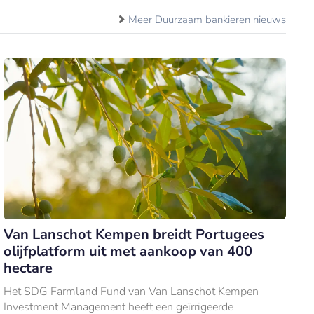
Meer Duurzaam bankieren nieuws
Van Lanschot Kempen breidt Portugees
olijfplatform uit met aankoop van 400
hectare
Het SDG Farmland Fund van Van Lanschot Kempen
Investment Management heeft een geïrrigeerde