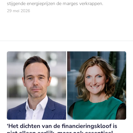
stijgende energieprijzen de marges verkrappen.
29 mei 2026
‘Het dichten van de financieringskloof is