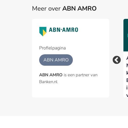
Meer over
ABN AMRO
ABN AMRO – ODDO
BHF voor vijfde jaar
op rij Best Benelux
Broker
Profielpagina
Woningmarkt koelt
ABN AMRO
verder af nu hogere
rente de vraag
ABN AMRO
is een partner van
afremt
Banken.nl