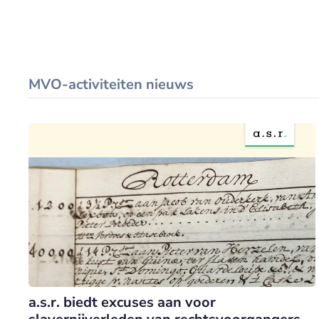
MVO-activiteiten nieuws
a.s.r. biedt excuses aan voor