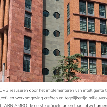
 OVG realiseren door het implementeren van intelligente t
eef- en werkomgeving creëren en tegelijkertijd milieuver
eeft ABN AMRO de eerste officiële green loan, ofwel groen