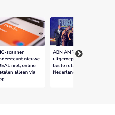
NG-scanner
ABN AMRO
Kw
ndersteunt nieuwe
uitgeroepen tot
Ne
DEAL niet, online
beste retailbank van
ge
etalen alleen via
Nederland
do
pp
fr