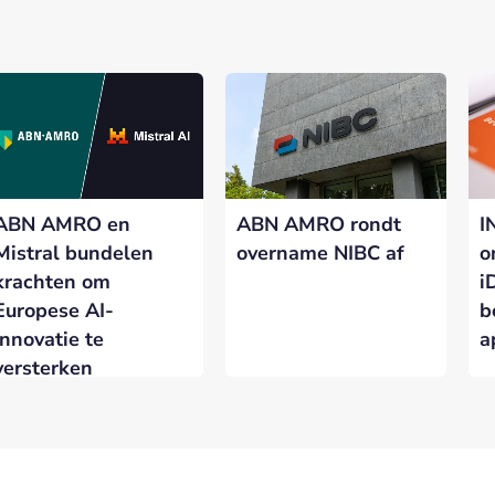
ABN AMRO en
ABN AMRO rondt
I
Mistral bundelen
overname NIBC af
o
krachten om
i
Europese AI-
b
innovatie te
a
versterken