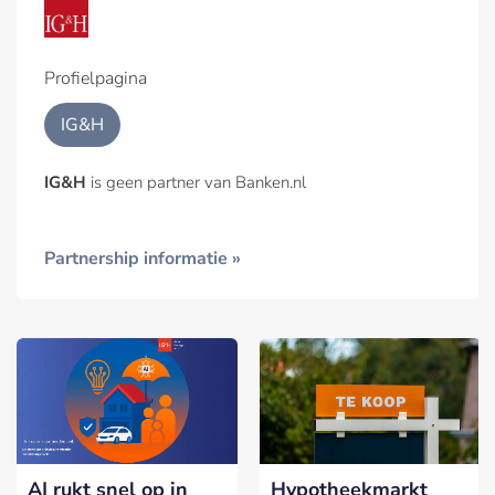
Profielpagina
IG&H
IG&H
is geen partner van Banken.nl
Partnership informatie »
AI rukt snel op in
Hypotheekmarkt