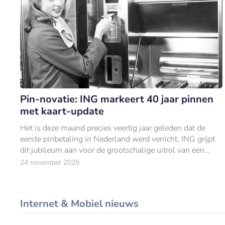
Pin-novatie: ING markeert 40 jaar pinnen
met kaart-update
Het is deze maand precies veertig jaar geleden dat de
eerste pinbetaling in Nederland werd verricht. ING grijpt
dit jubileum aan voor de grootschalige uitrol van een
vernieuwde betaalpas.
24 november 2025
Internet & Mobiel nieuws