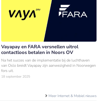
Vayapay en FARA versnellen uitrol
contactloos betalen in Noors OV
Na het succes van de implementatie bij de luchthaven
van Oslo breidt Vayapay zijn aanwezigheid in Noorwegen
fors uit.
18 september 2025
Meer Internet & Mobiel nieuws