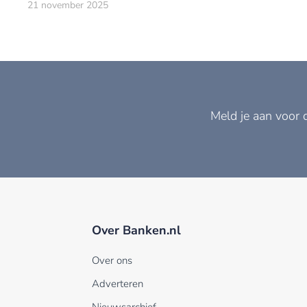
geïntroduceerd.
21 november 2025
Meld je aan voor 
Over Banken.nl
Over ons
Adverteren