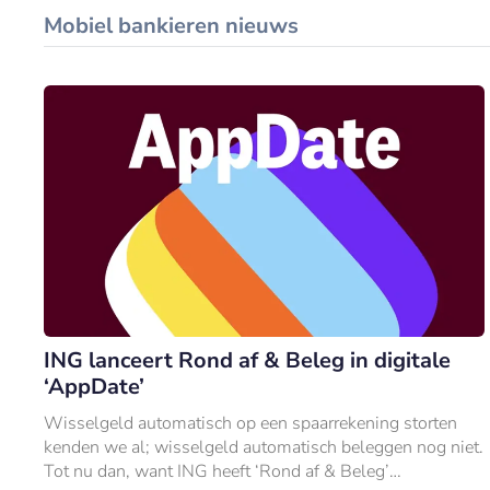
Mobiel bankieren nieuws
ING lanceert Rond af & Beleg in digitale
‘AppDate’
Wisselgeld automatisch op een spaarrekening storten
kenden we al; wisselgeld automatisch beleggen nog niet.
Tot nu dan, want ING heeft ‘Rond af & Beleg’