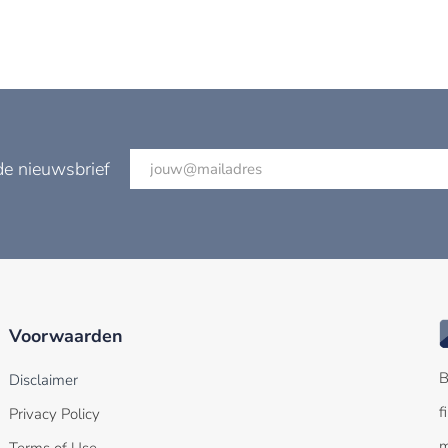
de nieuwsbrief
Voorwaarden
B
Disclaimer
f
Privacy Policy
m