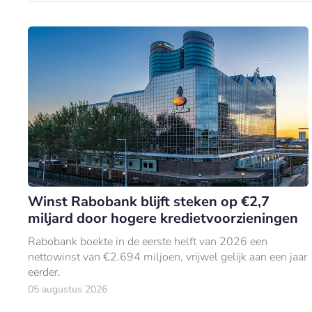
Winst Rabobank blijft steken op €2,7
miljard door hogere kredietvoorzieningen
Rabobank boekte in de eerste helft van 2026 een
nettowinst van €2.694 miljoen, vrijwel gelijk aan een jaar
eerder.
05 augustus 2026