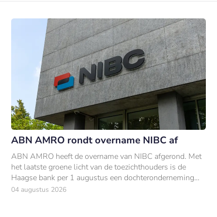
ABN AMRO rondt overname NIBC af
ABN AMRO heeft de overname van NIBC afgerond. Met
het laatste groene licht van de toezichthouders is de
Haagse bank per 1 augustus een dochteronderneming
van ABN AMRO.
04 augustus 2026