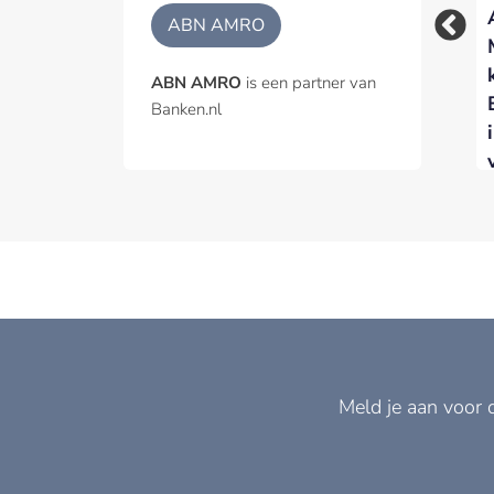
Woningmarkt koelt
ABN AMRO – ODDO
ABN AMRO
verder af nu hogere
BHF voor vijfde jaar
rente de vraag
op rij Best Benelux
ABN AMRO
is een partner van
afremt
Broker
Banken.nl
Meld je aan voor 