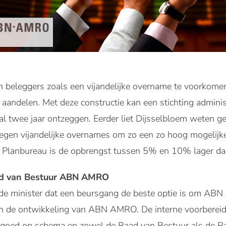
beleggers zoals een vijandelijke overname te voorkome
n aandelen. Met deze constructie kan een stichting admini
 twee jaar ontzeggen. Eerder liet Dijsselbloem weten gee
gen vijandelijke overnames om zo een zo hoog mogelijke 
al Planbureau is de opbrengst tussen 5% en 10% lager d
aad van Bestuur ABN AMRO
 de minister dat een beursgang de beste optie is om AB
in de ontwikkeling van ABN AMRO. De interne voorbereid
n goed op schema en zowel de Raad van Bestuur als de R