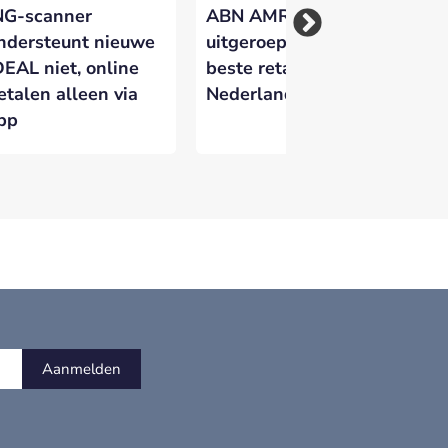
NG-scanner
ABN AMRO
Kw
ndersteunt nieuwe
uitgeroepen tot
Ne
DEAL niet, online
beste retailbank van
ge
etalen alleen via
Nederland
do
pp
fr
Aanmelden