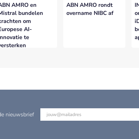
ABN AMRO en
ABN AMRO rondt
I
Mistral bundelen
overname NIBC af
o
krachten om
i
Europese AI-
b
innovatie te
a
versterken
de nieuwsbrief