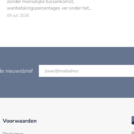
zonder menselijke tussenkomst,
wanbetalingspercentages ver onder het
branchegemiddelde.
09 juli 2026
de nieuwsbrief
Voorwaarden
B
Disclaimer