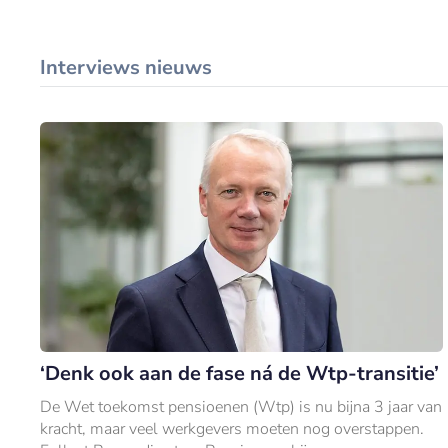
Interviews nieuws
‘Denk ook aan de fase ná de Wtp-transitie’
De Wet toekomst pensioenen (Wtp) is nu bijna 3 jaar van
kracht, maar veel werkgevers moeten nog overstappen.