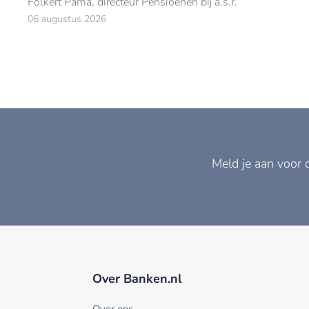
Folkert Pama, directeur Pensioenen bij a.s.r.
06 augustus 2026
Meld je aan voor 
Over Banken.nl
Over ons