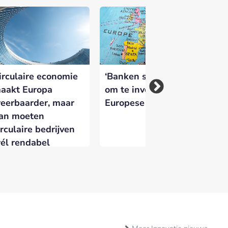
irculaire economie
‘Banken staan klaar
NV
aakt Europa
om te investeren in
pa
eerbaarder, maar
Europese economie’
wi
an moeten
ka
irculaire bedrijven
él rendabel
orden