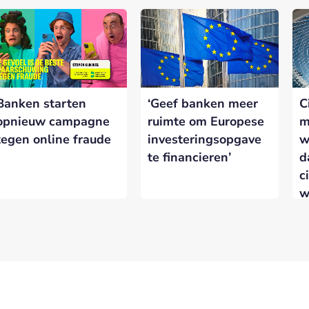
Banken starten
‘Geef banken meer
C
opnieuw campagne
ruimte om Europese
m
tegen online fraude
investeringsopgave
w
te financieren’
d
c
w
w