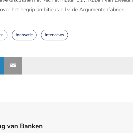
eve discussie met Michiel Muller o.l.v. Ruben van Zwiete
over het begrip ambitieus o.l.v. de Argumentenfabriek
en
Innovatie
Interviews
ng van Banken