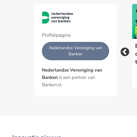
Profielpagina
Banken roepen
NVB roept overheid
Nederlandse Vereniging van
sociale media op:
op mee te doen aan
Banken
stop met het
sociaal incasseren
faciliteren van online
Nederlandse Vereniging van
fraudeurs
Banken
is een partner van
Banken.nl