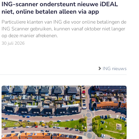
ING-scanner ondersteunt nieuwe iDEAL
niet, online betalen alleen via app
Particuliere klanten van ING die voor online betalingen de
ING Scanner gebruiken, kunnen vanaf oktober niet langer
op deze manier afrekenen.
30 juli 2026
ING nieuws