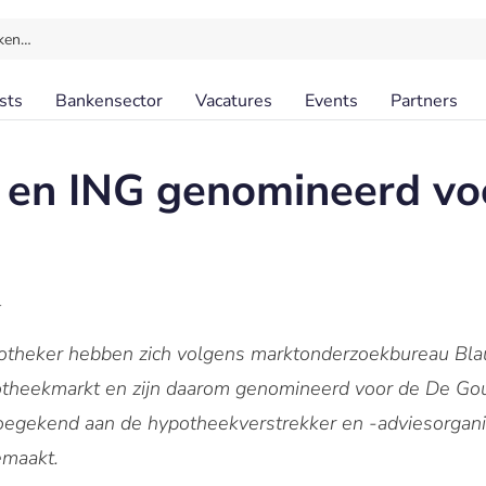
ken…
sts
Bankensector
Vacatures
Events
Partners
n ING genomineerd vo
l
heker hebben zich volgens marktonderzoekbureau Bla
ypotheekmarkt en zijn daarom genomineerd voor de De G
egekend aan de hypotheekverstrekker en -adviesorganis
emaakt.