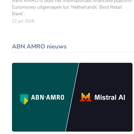
ABN AMRO is door het internationale financiële platform
Euromoney uitgeroepen tot ‘Netherlands’ Best Retail
Bank’.
22 juli 2026
ABN AMRO nieuws