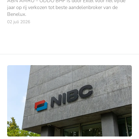
ABN AMRO – ODDO BHF is door Extel voor het vijfde
jaar op rij verkozen tot beste aandelenbroker van de
Benelux.
02 juli 2026