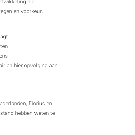
twikkeling die
wegen en voorkeur.
aagt
nten
vens
ir en hier opvolging aan
derlanden, Florius en
l stand hebben weten te