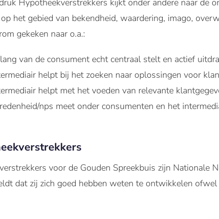
uk Hypotheekverstrekkers kijkt onder andere naar de on
op het gebied van bekendheid, waardering, imago, over
erom gekeken naar o.a.:
lang van de consument echt centraal stelt en actief uitdr
termediair helpt bij het zoeken naar oplossingen voor kla
ntermediair helpt met het voeden van relevante klantgege
vredenheid/nps meet onder consumenten en het intermedia
eekverstrekkers
rstrekkers voor de Gouden Spreekbuis zijn Nationale Ne
eldt dat zij zich goed hebben weten te ontwikkelen ofwe