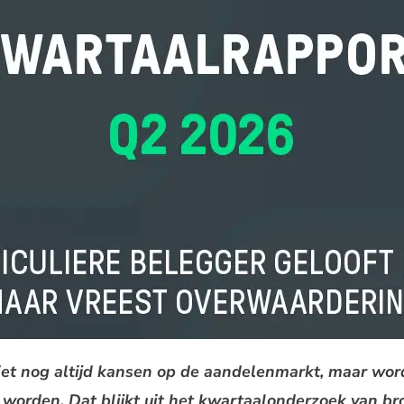
iet nog altijd kansen op de aandelenmarkt, maar wordt
 worden. Dat blijkt uit het kwartaalonderzoek van b