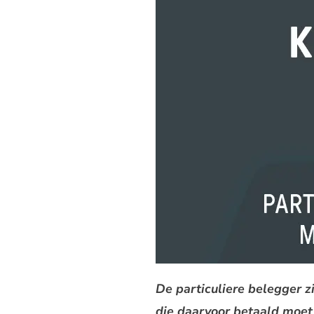
De particuliere belegger z
die daarvoor betaald moet