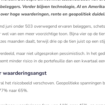
beleggers. Verder blijven technologie, AI en Amerik
n over hoge waarderingen, rente en geopolitiek duide
ind juni onder 503 overwegend ervaren beleggers, schets
 wel van een meer voorzichtige toon. Bijna vier op de ti
 maanden daalt, terwijl drie op de tien juist op een sti
rdeeld, maar niet uitgesproken pessimistisch. In het gedr
eemt minder risico in de portefeuille dan een kwartaal eer
r waarderingsangst
ral het risicobeeld verschoven. Geopolitieke spanningen 
n 77% naar 65%.