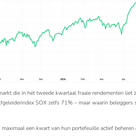
n markt die in het tweede kwartaal fraaie rendementen lie
geleiderindex SOX zelfs 71% – maar waarin beleggers s
maximaal een kwart van hun portefeuille actief beheren e