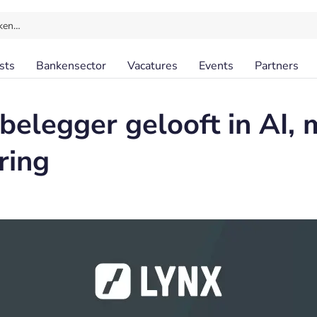
ken…
sts
Bankensector
Vacatures
Events
Partners
 belegger gelooft in AI,
ring