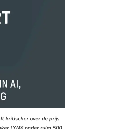
 kritischer over de prijs
roker LYNX onder ruim 500