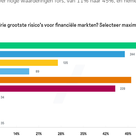
g over hoge waarderingen fors, van 11% naar 45%, en nem