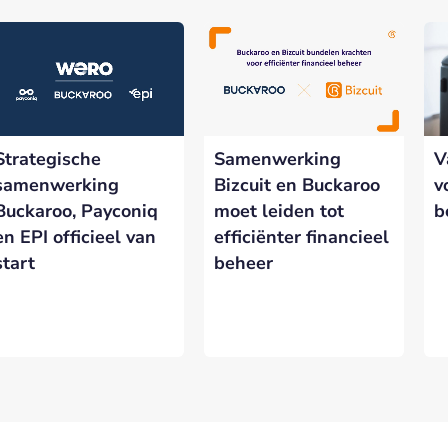
nerships bij Banken.nl
rtnership met Banken.nl biedt diverse mogelijkheden om je merk te
latform voor de Nederlandse bankensector.
Strategische
Samenwerking
V
eresseerd in meer informatie?
Laat hieronder je gegevens achter.
samenwerking
Bizcuit en Buckaroo
v
Buckaroo, Payconiq
moet leiden tot
b
en EPI officieel van
efficiënter financieel
start
beheer
VERSTUREN