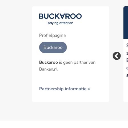
Part
Een pa
het p
Profielpagina
Buckaroo lanceert
Betaalverwerker
Geïnt
Buckaroo
mobiele
Buckaroo wisselt
betaaloplossing Tap
voor derde keer van
Buckaroo
is geen partner van
to Pay
‘eigenaar’
Banken.nl
Partnership informatie »