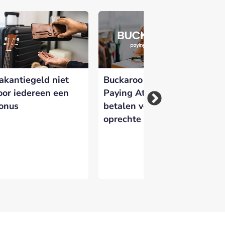
 versterken en zichtbaar te maken op
akantiegeld niet
Buckaroo lanceert
Bu
oor iedereen een
Paying Attention:
mo
onus
betalen verdient
be
oprechte aandacht
to