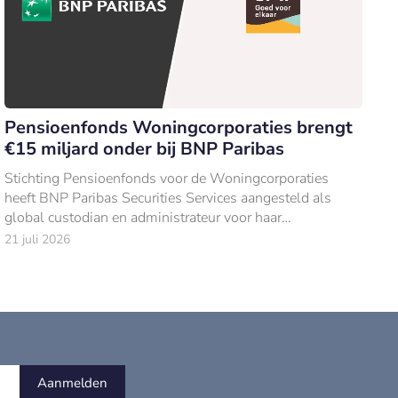
Pensioenfonds Woningcorporaties brengt
€15 miljard onder bij BNP Paribas
Stichting Pensioenfonds voor de Woningcorporaties
heeft BNP Paribas Securities Services aangesteld als
global custodian en administrateur voor haar
beleggingen van €15 mld (per 31 december 2025).
21 juli 2026
Aanmelden