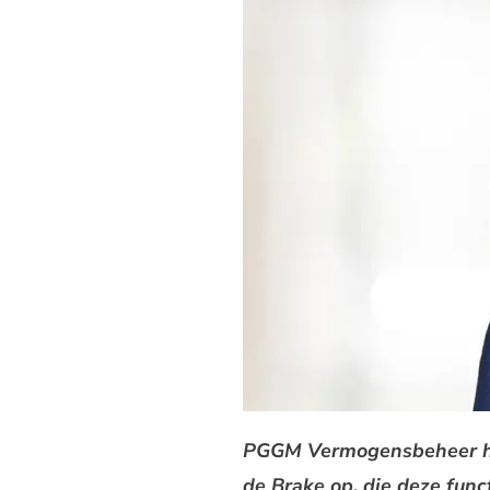
PGGM Vermogensbeheer heef
de Brake op, die deze funct