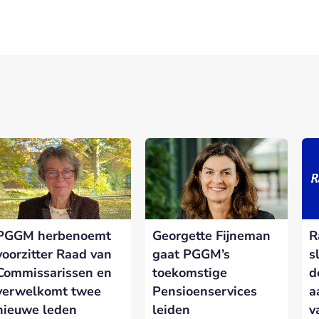
nerships bij Banken.nl
rtnership met Banken.nl biedt diverse mogelijkheden om je merk te
latform voor de Nederlandse bankensector.
PGGM herbenoemt
Georgette Fijneman
R
eresseerd in meer informatie?
Laat hieronder je gegevens achter.
voorzitter Raad van
gaat PGGM’s
s
Commissarissen en
toekomstige
d
verwelkomt twee
Pensioenservices
a
nieuwe leden
leiden
v