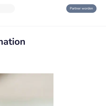
Partner worden
mation