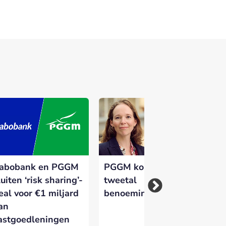
 versterken en zichtbaar te maken op
abobank en PGGM
PGGM kondigt
Kl
luiten ‘risk sharing’-
tweetal
fi
eal voor €1 miljard
benoemingen aan
om
an
astgoedleningen