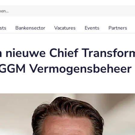
ken…
sts
Bankensector
Vacatures
Events
Partners
n nieuwe Chief Transfor
j PGGM Vermogensbeheer