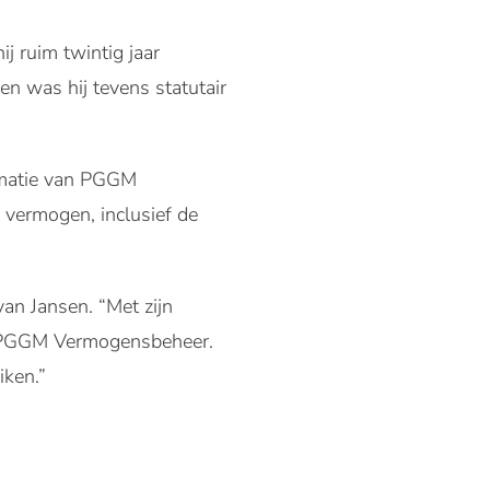
 ruim twintig jaar
n was hij tevens statutair
ormatie van PGGM
 vermogen, inclusief de
n Jansen. “Met zijn
an PGGM Vermogensbeheer.
iken.”