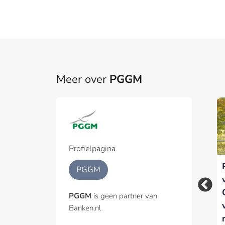
Meer over
PGGM
Part
Een pa
het p
Profielpagina
Klimaatrisico: een
VI Company start
Geïnt
PGGM
financieel risico dat
met PGGM als eerste
om scherpte vraagt
klant nieuw platform
PGGM
is geen partner van
voor institutioneel
Banken.nl
vermogensbeheer