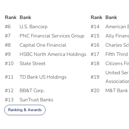
Rank
Bank
Rank
Bank
#6
U.S. Bancorp
#14
American 
#7
PNC Financial Services Group
#15
Ally Financ
#8
Capital One Financial
#16
Charles S
#9
HSBC North America Holdings
#17
Fifth Thir
#10
State Street
#18
Citizens F
United Ser
#11
TD Bank US Holdings
#19
Associatio
#12
BB&T Corp.
#20
M&T Bank
#13
SunTrust Banks
Ranking & Awards