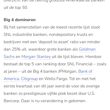
overzicht van de twintig grootste Amerikaanse banken
uit de top 50.
Big 4 domineren
Bij het samenstellen van de meest recente lijst sloot
SNL industriële banken, nondepository trusts en
bedrijven met een ‘deposit to asset’ ratio van minder
dan 25% uit, waardoor grote banken als
Goldman
Sachs
en
Morgan Stanley
uit de lijst bleven. Hierdoor
bestaat de top 5 van ranking door SNL Financial – zoals
al jaren – uit de Big 4 banken
JPMorgan
,
Bank of
America
,
Citigroup
en
Wells Fargo
. Tot en met het
eerste kwartaal van dit jaar werd de voor de overige
banken zo prestigieuze vijfde plek bezet door U.S.
Bancorp. Daar is nu verandering in gekomen.