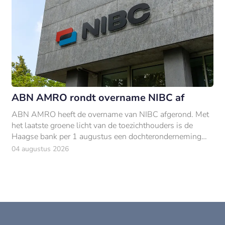
ABN AMRO rondt overname NIBC af
ABN AMRO heeft de overname van NIBC afgerond. Met
het laatste groene licht van de toezichthouders is de
Haagse bank per 1 augustus een dochteronderneming
van ABN AMRO.
04 augustus 2026