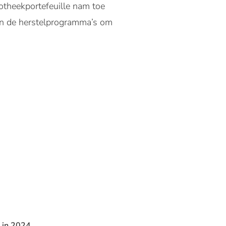
otheekportefeuille nam toe
 en de herstelprogramma’s om
 in 2024