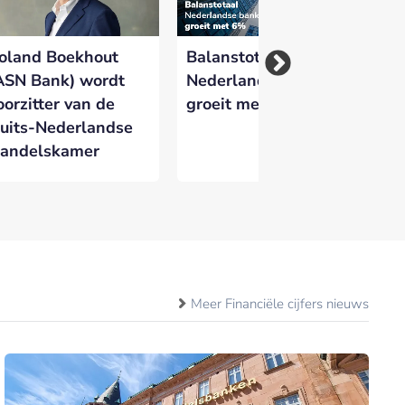
oland Boekhout
Balanstotaal
Ra
ASN Bank) wordt
Nederlandse banken
me
oorzitter van de
groeit met 6%
va
uits-Nederlandse
fi
andelskamer
to
Meer Financiële cijfers nieuws