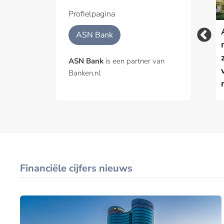
Profielpagina
ASN Bank benoemt
NVB en publieke
ASN Bank
Daniel Casalod tot
partners brengen 14
Chief Human
witwasroutes in
ASN Bank
is een partner van
Resources Officer
kaart
Banken.nl
Financiële cijfers nieuws