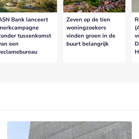
ASN Bank lanceert
Zeven op de tien
R
merkcampagne
woningzoekers
(
zonder tussenkomst
vinden groen in de
v
van een
buurt belangrijk
D
reclamebureau
H