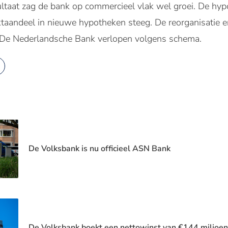
ltaat zag de bank op commercieel vlak wel groei. De hyp
ktaandeel in nieuwe hypotheken steeg. De reorganisatie
n De Nederlandsche Bank verlopen volgens schema.
De Volksbank is nu officieel ASN Bank
De Volksbank boekt een nettowinst van €144 miljoen