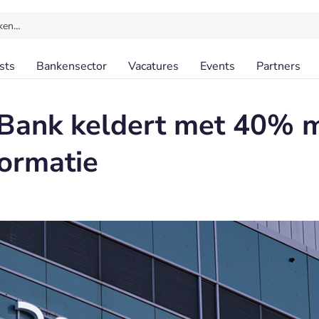
ken…
sts
Bankensector
Vacatures
Events
Partners
Bank keldert met 40% m
formatie