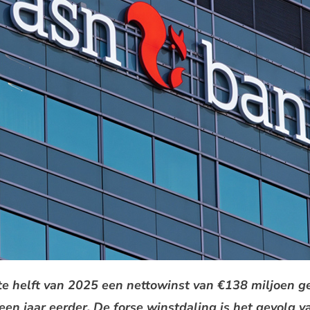
te helft van 2025 een nettowinst van €138 miljoen g
en jaar eerder. De forse winstdaling is het gevolg v