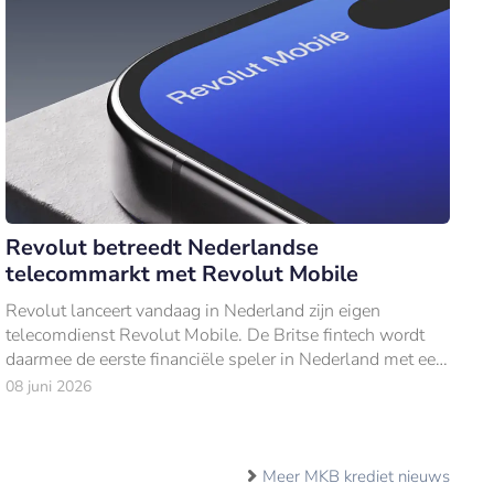
Revolut betreedt Nederlandse
telecommarkt met Revolut Mobile
Revolut lanceert vandaag in Nederland zijn eigen
telecomdienst Revolut Mobile. De Britse fintech wordt
daarmee de eerste financiële speler in Nederland met een
volwaardig telecomaanbod.
08 juni 2026
Meer MKB krediet nieuws