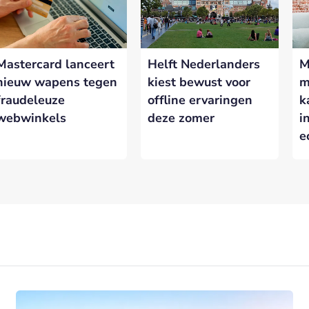
Mastercard lanceert
Helft Nederlanders
M
nieuw wapens tegen
kiest bewust voor
m
fraudeleuze
offline ervaringen
k
webwinkels
deze zomer
i
e