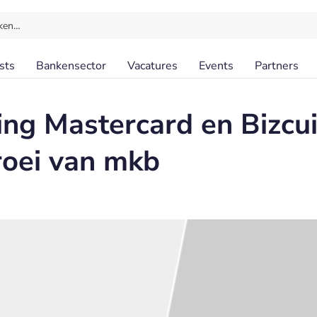
ken…
sts
Bankensector
Vacatures
Events
Partners
g Mastercard en Bizcui
roei van mkb