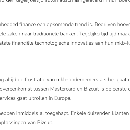
orden tegelijkertijd automatisch aangeleverd in hun bo
bedded finance een opkomende trend is. Bedrijven hoeven
ële zaken naar traditionele banken. Tegelijkertijd tijd m
atste financiële technologische innovaties aan hun mkb-k
nog altijd de frustratie van mkb-ondernemers als het gaa
e overeenkomst tussen Mastercard en Bizcuit is de eerste
rvices gaat uitrollen in Europa.
ebben inmiddels al toegehapt. Enkele duizenden klante
oplossingen van Bizcuit.