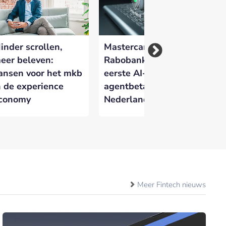
inder scrollen,
Mastercard en
Ma
eer beleven:
Rabobank voeren
Da
ansen voor het mkb
eerste AI-
kr
n de experience
agentbetaling in
au
conomy
Nederland uit
bi
Meer Fintech nieuws