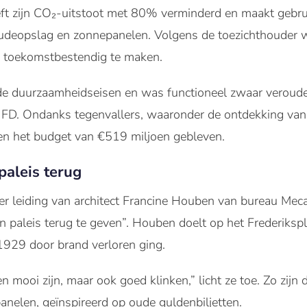
t zijn CO₂-uitstoot met 80% verminderd en maakt gebrui
udeopslag en zonnepanelen. Volgens de toezichthouder w
 toekomstbestendig te maken.
de duurzaamheidseisen en was functioneel zwaar veroude
 FD. Ondanks tegenvallers, waaronder de ontdekking van
nen het budget van €519 miljoen gebleven.
paleis terug
r leiding van architect Francine Houben van bureau Meca
paleis terug te geven”. Houben doelt op het Frederiksple
 1929 door brand verloren ging.
n mooi zijn, maar ook goed klinken,” licht ze toe. Zo zij
nelen, geïnspireerd op oude guldenbiljetten.