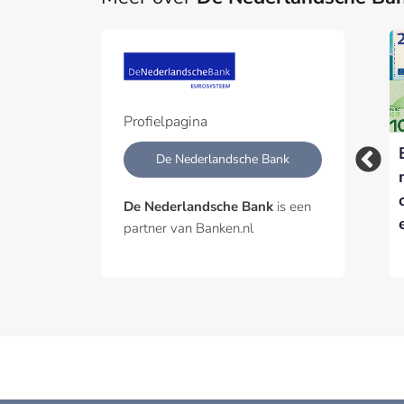
Profielpagina
ING probeert met AI
Zerohash krijgt EMI-
De Nederlandsche Bank
aan te haken bij het
vergunning van DNB
buitenland
en breidt stablecoin-
De Nederlandsche Bank
is een
dienstverlening uit
partner van Banken.nl