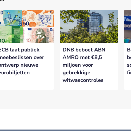
ECB laat publiek
DNB beboet ABN
B
meebeslissen over
AMRO met €8,5
b
ontwerp nieuwe
miljoen voor
s
eurobiljetten
gebrekkige
f
witwascontroles