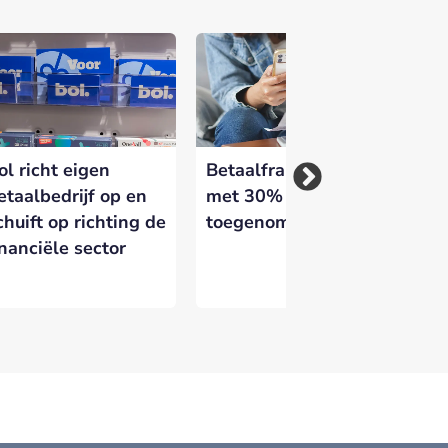
ol richt eigen
Betaalfraude in 2025
FA
etaalbedrijf op en
met 30%
Ira
chuift op richting de
toegenomen
Al
inanciële sector
er