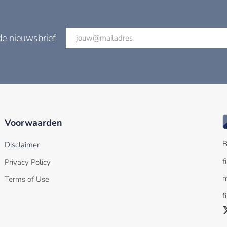
de nieuwsbrief
Voorwaarden
B
Disclaimer
f
Privacy Policy
m
Terms of Use
f