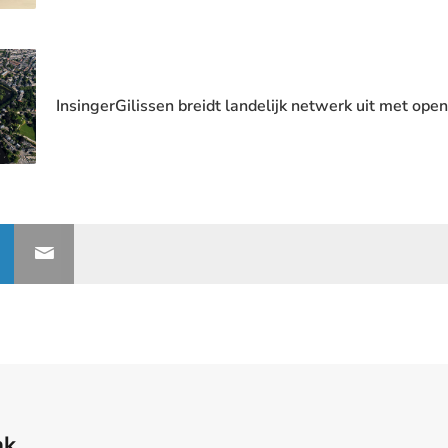
InsingerGilissen breidt landelijk netwerk uit met ope
nk