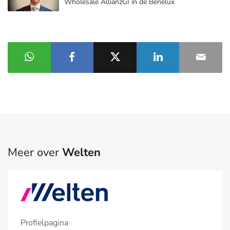
Wholesale AllianzGI in de Benelux
Meer over
Welten
Profielpagina