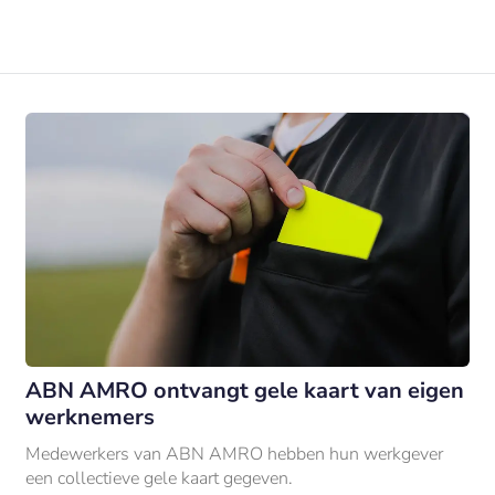
ABN AMRO ontvangt gele kaart van eigen
werknemers
Medewerkers van ABN AMRO hebben hun werkgever
een collectieve gele kaart gegeven.