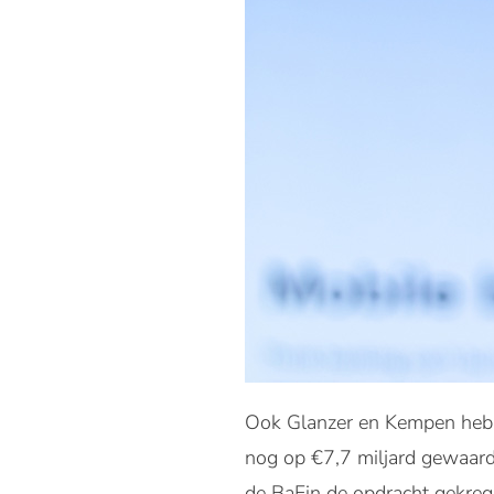
Ook Glanzer en Kempen hebb
nog op €7,7 miljard gewaarde
de BaFin de opdracht gekrege