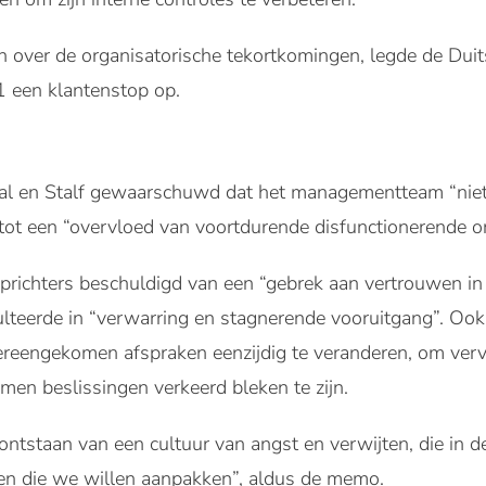
ver de organisatorische tekortkomingen, legde de Duits
1 een klantenstop op.
l en Stalf gewaarschuwd dat het managementteam “niet p
tot een “overvloed van voortdurende disfunctionerende o
ichters beschuldigd van een “gebrek aan vertrouwen in
sulteerde in “verwarring en stagnerende vooruitgang”. Oo
eengekomen afspraken eenzijdig te veranderen, om verv
omen beslissingen verkeerd bleken te zijn.
 ontstaan van een cultuur van angst en verwijten, die in
en die we willen aanpakken”, aldus de memo.