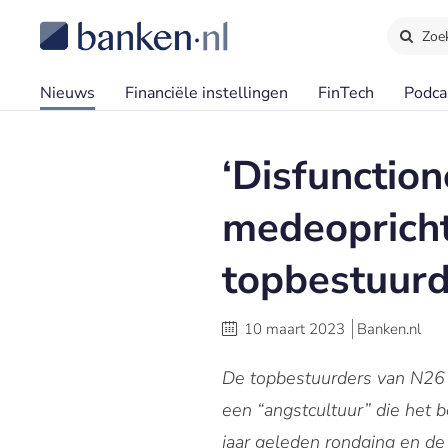
Zoe
Nieuws
Financiële instellingen
FinTech
Podca
‘Disfunction
medeopricht
topbestuurd
10 maart 2023
Banken.nl
De topbestuurders van N26 
een “angstcultuur” die het b
jaar geleden rondging en de 