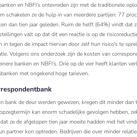
 banken en NBFI’s ontevreden zijn met de traditionele opl
 schakelen ze de hulp in van meerdere partijen: 77 proce
 dan tien jaar geleden. Ruim de helft (64%) vindt dat ze
tellingen valt op dat dit een reactie is op de risicoreduct
 in tegen de impact hiervan door zelf hun risico’s te spre
atie. Volgens ons onderzoek zijn de kosten van corresp
inere banken en NBFI’s. Drie op de vier heeft klanten ve
nbanken met ongekend hoge tarieven.
rrespondentbank
hun bank de deur werden gewezen, kregen dit minder dan
e opzegtermijn kan enorm schadelijke gevolgen hebben, z
at ze de afgelopen tien jaar moeite hadden met het vin
n partner kon optreden. Bedrijven die over minder relatie