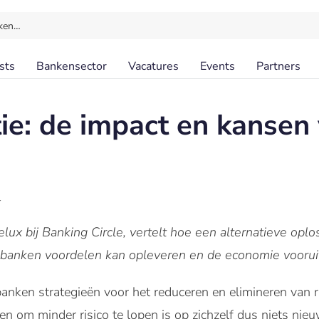
ken…
sts
Bankensector
Vacatures
Events
Partners
tie: de impact en kansen
l
ux bij Banking Circle, vertelt hoe een alternatieve oplos
anken voordelen kan opleveren en de economie vooruit
anken strategieën voor het reduceren en elimineren van risic
n om minder risico te lopen is op zichzelf dus niets nieu