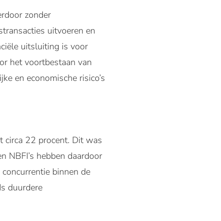
ierdoor zonder
transacties uitvoeren en
ële uitsluiting is voor
or het voortbestaan van
jke en economische risico’s
circa 22 procent. Dit was
 en NBFI’s hebben daardoor
 concurrentie binnen de
ds duurdere