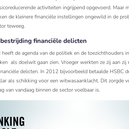
sicoreducerende activiteiten ingrijpend opgevoerd. Maar 
n de kleinere financiële instellingen ongewild in de pro
tor teweeg.
estrijding financiële delicten
8 heeft de agenda van de politiek en de toezichthouders i
nken als doelwit gaan zien. Vroeger werkten ze zij aan zij
financiële delicten. In 2012 bijvoorbeeld betaalde HSBC 
llar als schikking voor een witwasaanklacht. Dit zorgde v
dag van vandaag binnen de sector voelbaar is.