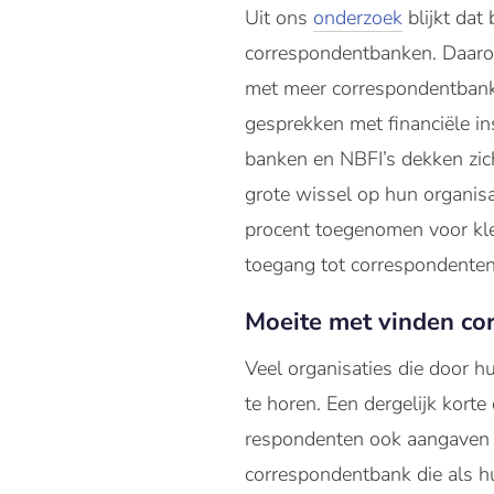
Uit ons
onderzoek
blijkt dat
correspondentbanken. Daarom
met meer correspondentbanken
gesprekken met financiële ins
banken en NBFI’s dekken zich
grote wissel op hun organis
procent toegenomen voor kle
toegang tot correspondente
Moeite met vinden co
Veel organisaties die door 
te horen. Een dergelijk kort
respondenten ook aangaven d
correspondentbank die als hu