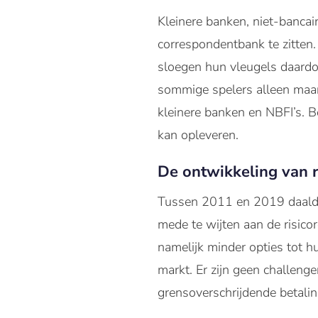
Kleinere banken, niet-bancai
correspondentbank te zitten
sloegen hun vleugels daardoor
sommige spelers alleen maar
kleinere banken en NBFI’s. B
kan opleveren.
De ontwikkeling van r
Tussen 2011 en 2019 daalde 
mede te wijten aan de risic
namelijk minder opties tot h
markt. Er zijn geen challeng
grensoverschrijdende betalin