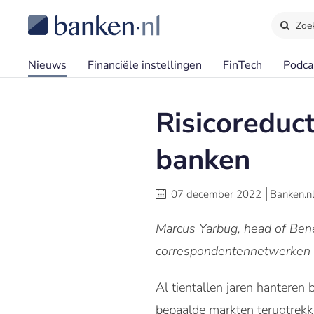
Zoe
Nieuws
Financiële instellingen
FinTech
Podca
Risicoreduc
banken
07 december 2022
Banken.n
Marcus Yarbug, head of Benel
correspondentennetwerken b
Al tientallen jaren hanteren b
bepaalde markten terugtrekke