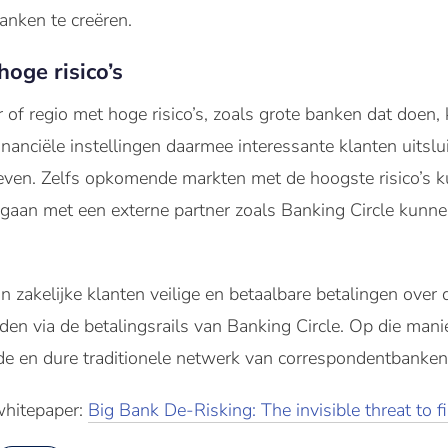
nken te creëren.
oge risico’s
 of regio met hoge risico’s, zoals grote banken dat doen,
financiële instellingen daarmee interessante klanten uitsl
even. Zelfs opkomende markten met de hoogste risico’s 
te gaan met een externe partner zoals Banking Circle kunn
zakelijke klanten veilige en betaalbare betalingen over
n via de betalingsrails van Banking Circle. Op die manier
de en dure traditionele netwerk van correspondentbanken
hitepaper:
Big Bank De-Risking: The invisible threat to fi