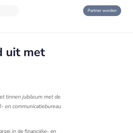
Partner worden
d uit met
het tinnen jubileum met de
PR- en communicatiebureau
oei in de financiële- en