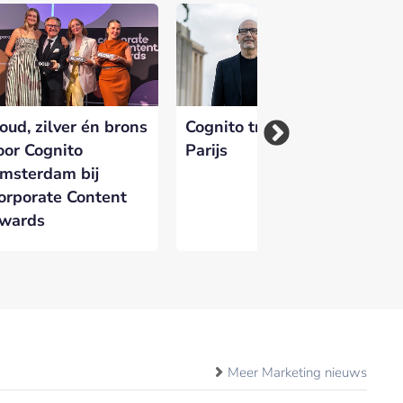
oud, zilver én brons
Cognito trekt naar
Co
oor Cognito
Parijs
ui
msterdam bij
Ag
orporate Content
wards
Meer Marketing nieuws