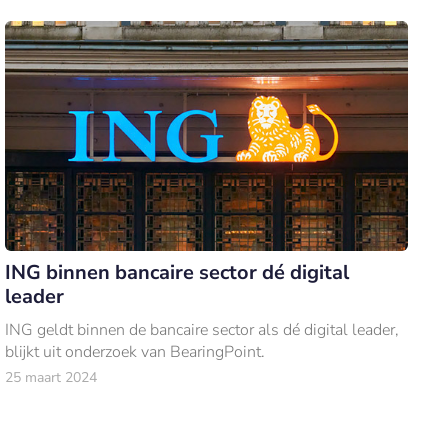
ING binnen bancaire sector dé digital
leader
ING geldt binnen de bancaire sector als dé digital leader,
blijkt uit onderzoek van BearingPoint.
25 maart 2024