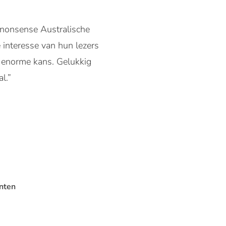
o-nonsense Australische
 interesse van hun lezers
n enorme kans. Gelukkig
l.”
anten