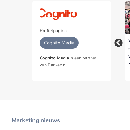
Profielpagina
Motorsport en
Cognito wederom
Cognito Media
communicatie: meer
uitgeroepen tot
dan een simulatie
Media &
Cognito Media
is een partner
Communications
van Banken.nl
Leader of the Year
Marketing nieuws