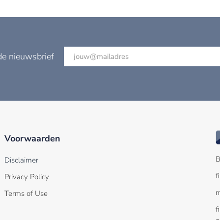
de nieuwsbrief
Voorwaarden
B
Disclaimer
f
Privacy Policy
m
Terms of Use
f