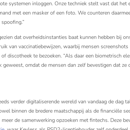
emote systemen inloggen. Onze techniek stelt vast dat het 
 iemand met een masker of een foto. We counteren daarme
 spoofing.”
zien dat overheidsinstanties baat kunnen hebben bij ons 
bruik van vaccinatiebewijzen, waarbij mensen screenshot
of discotheek te bezoeken. “Als daar een biometrisch e
k geweest, omdat de mensen dan zelf bevestigen dat ze d
steeds verder digitaliserende wereld van vandaag de dag t
owel binnen de bredere maatschappij als de financiële se
eds meer de samenwerking opzoeken met fintechs. Deze b
ie
, waar Keyless als PSD2-licentiehouder zelf onderdeel 