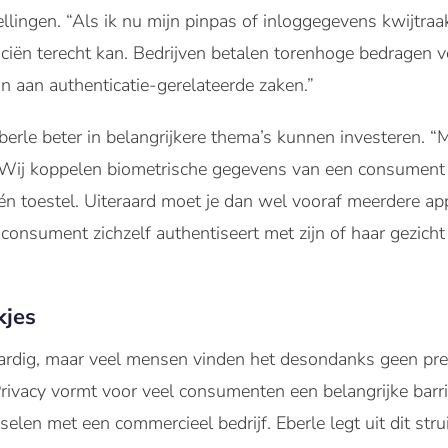
tellingen. “Als ik nu mijn pinpas of inloggegevens kwijtra
anciën terecht kan. Bedrijven betalen torenhoge bedragen 
jn aan authenticatie-gerelateerde zaken.”
Eberle beter in belangrijkere thema’s kunnen investeren. “
. Wij koppelen biometrische gegevens van een consument
 één toestel. Uiteraard moet je dan wel vooraf meerdere ap
nsument zichzelf authentiseert met zijn of haar gezicht k
kjes
aardig, maar veel mensen vinden het desondanks geen pret
Privacy vormt voor veel consumenten een belangrijke barr
len met een commercieel bedrijf. Eberle legt uit dit stru