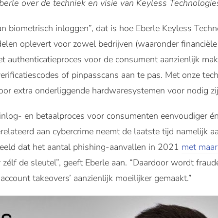
berle over de techniek en visie van Keyless Technologie
an biometrisch inloggen”, dat is hoe Eberle Keyless Tech
delen oplevert voor zowel bedrijven (waaronder financiële 
 authenticatieproces voor de consument aanzienlijk makke
ificatiescodes of pinpasscans aan te pas. Met onze techn
oor extra onderliggende hardwaresystemen voor nodig zij
nlog- en betaalproces voor consumenten eenvoudiger én 
erelateerd aan cybercrime neemt de laatste tijd namelijk aa
beeld dat het aantal phishing-aanvallen in 2021
met maar
r zélf de sleutel”, geeft Eberle aan. “Daardoor wordt frau
account takeovers’ aanzienlijk moeilijker gemaakt.”