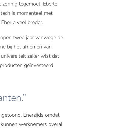
k zonnig tegemoet. Eberle
intech is momenteel met
 Eberle veel breder.
gelopen twee jaar vanwege de
ame bij het afnemen van
niversiteit zeker wist dat
 producten geïnvesteerd
anten.”
angetoond. Enerzijds omdat
es kunnen werknemers overal