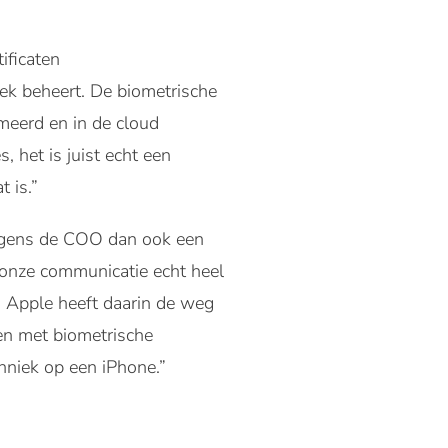
ificaten
plek beheert. De biometrische
eerd en in de cloud
, het is juist echt een
 is.”
 volgens de COO dan ook een
 onze communicatie echt heel
. Apple heeft daarin de weg
en met biometrische
chniek op een iPhone.”