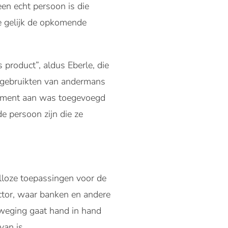
een echt persoon is die
e gelijk de opkomende
product”, aldus Eberle, die
s gebruikten van andermans
lement aan was toegevoegd
e persoon zijn die ze
alloze toepassingen voor de
ctor, waar banken en andere
eweging gaat hand in hand
van is.