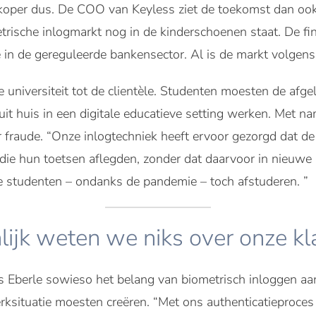
edkoper dus. De COO van Keyless ziet de toekomst dan oo
trische inlogmarkt nog in de kinderschoenen staat. De f
e in de gereguleerde bankensector. Al is de markt volgens
e universiteit tot de clientèle. Studenten moesten de af
uit huis in een digitale educatieve setting werken. Met n
raude. “Onze inlogtechniek heeft ervoor gezorgd dat de u
 die hun toetsen aflegden, zonder dat daarvoor in nieuwe
 studenten – ondanks de pandemie – toch afstuderen. ”
lijk weten we niks over onze kl
ns Eberle sowieso het belang van biometrisch inloggen a
werksituatie moesten creëren. “Met ons authenticatieproc