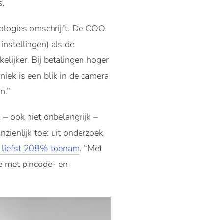
s.
nologies omschrijft. De COO
instellingen) als de
lijker. Bij betalingen hoger
iek is een blik in de camera
n.”
– ook niet onbelangrijk –
nzienlijk toe: uit onderzoek
 liefst 208% toenam
. “Met
de met pincode- en