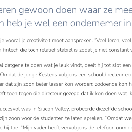
eren gewoon doen waar ze mee 
n heb je wel een ondernemer in
e vooral je creativiteit moet aanspreken. “Veel leren, vee
n fintech die toch relatief stabiel is zodat je niet constan
 datgene te doen wat je leuk vindt, deelt hij tot slot ee
t. Omdat de jonge Kestens volgens een schooldirecteur een
der dat zijn zoon beter lasser kon worden: zodoende kon hi
eft toen tegen die directeur gezegd dat ik kon doen wat ik
succesvol was in Silicon Valley, probeerde diezelfde schoo
 zijn zoon voor de studenten te laten spreken. “Omdat we
hij toe. “Mijn vader heeft vervolgens de telefoon onmidd