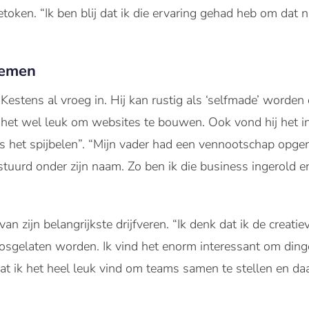
token. “Ik ben blij dat ik die ervaring gehad heb om dat
nemen
Kestens al vroeg in. Hij kan rustig als ‘selfmade’ worde
nd het wel leuk om websites te bouwen. Ook vond hij het in
ns het spijbelen”. “Mijn vader had een vennootschap opgeri
stuurd onder zijn naam. Zo ben ik die business ingerold e
 van zijn belangrijkste drijfveren. “Ik denk dat ik de creat
losgelaten worden. Ik vind het enorm interessant om dinge
dat ik het heel leuk vind om teams samen te stellen en