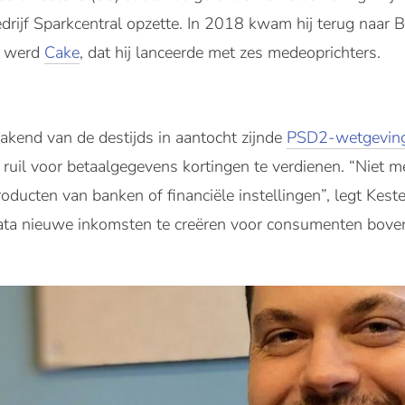
edrijf Sparkcentral opzette. In 2018 kwam hij terug naar B
it werd
Cake
, dat hij lanceerde met zes medeoprichters.
kend van de destijds in aantocht zijnde
PSD2-wetgevin
 ruil voor betaalgegevens kortingen te verdienen. “Niet 
roducten van banken of financiële instellingen”, legt Kest
data nieuwe inkomsten te creëren voor consumenten bov