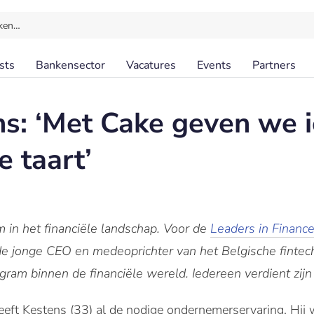
ken…
sts
Bankensector
Vacatures
Events
Partners
s: ‘Met Cake geven we 
e taart’
 in het financiële landschap. Voor de
Leaders in Financ
 jonge CEO en medeoprichter van het Belgische fintech
agram binnen de financiële wereld. Iedereen verdient zijn 
heeft Kestens (33) al de nodige ondernemerservaring. Hij 