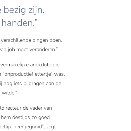
bezig zijn.
 handen.”
l verschillende dingen doen.
t van job moet veranderen.”
n vermakelijke anekdote die
 “onproductief ettertje” was,
j nog iets bijdragen aan de
 wilde.”
ldirecteur de vader van
 hem destijds zo goed
ellijk neergegooid”, zegt