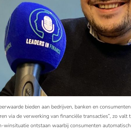
eerwaarde bieden aan bedrijven, banken en consumenten
n via de verwerking van financiële transacties”, zo valt t
n-winsituatie ontstaan waarbij consumenten automatisch