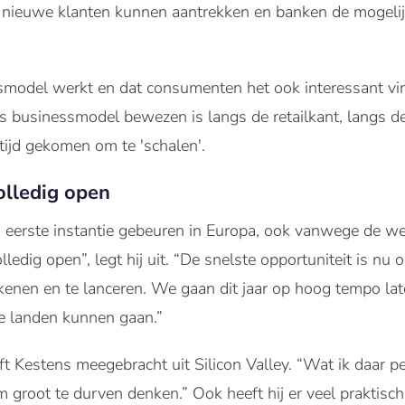
es nieuwe klanten kunnen aantrekken en banken de mogelij
ssmodel werkt en dat consumenten het ook interessant vi
s businessmodel bewezen is langs de retailkant, langs d
tijd gekomen om te 'schalen'.
olledig open
 eerste instantie gebeuren in Europa, ook vanwege de 
lledig open”, legt hij uit. “De snelste opportuniteit is nu
kenen en te lanceren. We gaan dit jaar op hoog tempo lat
e landen kunnen gaan.”
 Kestens meegebracht uit Silicon Valley. “Wat ik daar per
 groot te durven denken.” Ook heeft hij er veel praktisc