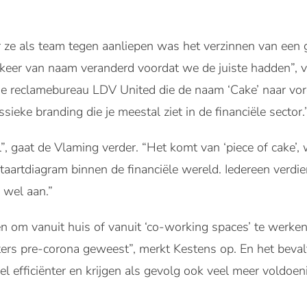
 ze als team tegen aanliepen was het verzinnen van een 
e keer van naam veranderd voordat we de juiste hadden”,
 reclamebureau LDV United die de naam ‘Cake’ naar vore
ssieke branding die je meestal ziet in de financiële sector.
l”, gaat de Vlaming verder. “Het komt van ‘piece of cake’,
n taartdiagram binnen de financiële wereld. Iedereen verdien
 wel aan.”
 om vanuit huis of vanuit ‘co-working spaces’ te werken
ters pre-corona geweest”, merkt Kestens op. En het bevalt 
fficiënter en krijgen als gevolg ook veel meer voldoeni