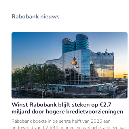
Rabobank nieuws
Winst Rabobank blijft steken op €2,7
miljard door hogere kredietvoorzieningen
Rabobank boekte in de eerste helft van 2026 een
nettowinst van €2.694 miljoen, vrijwel gelijk aan een jaar