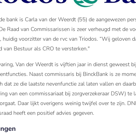
e bank is Carla van der Weerdt (55) de aangewezen per
De Raad van Commissarissen is zeer verheugd met de voo
huidig voorzitter van de rvc van Triodos. “Wij geloven dat
d van Bestuur als CRO te versterken."
varing, Van der Weerdt is vijftien jaar in dienst geweest
entfuncties. Naast commissaris bij BinckBank is ze mome
h dat ze die laatste nevenfunctie zal laten vallen en daar
ing van een commissariaat bij zorgverzekeraar DSW) te la
at. Daar lijkt overigens weinig twijfel over te zijn. DN
aad heeft een positief advies gegeven.
ingen