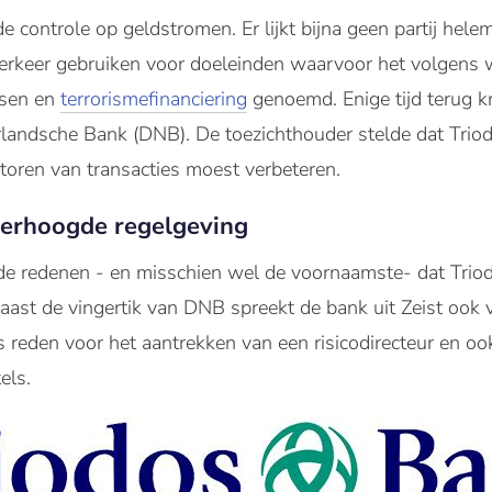
 controle op geldstromen. Er lijkt bijna geen partij hele
verkeer gebruiken voor doeleinden waarvoor het volgens 
ssen en
terrorismefinanciering
genoemd. Enige tijd terug 
ndsche Bank (DNB). De toezichthouder stelde dat Triod
nitoren van transacties moest verbeteren.
verhoogde regelgeving
 de redenen - en misschien wel de voornaamste- dat Trio
Naast de vingertik van DNB spreekt de bank uit Zeist ook 
s reden voor het aantrekken van een risicodirecteur en oo
els.