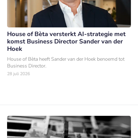
House of Bèta versterkt AI-strategie met
komst Business Director Sander van der
Hoek
House of Bèta heeft Sander van der Hoek benoemd tot
Business Director.
28 juli 2026