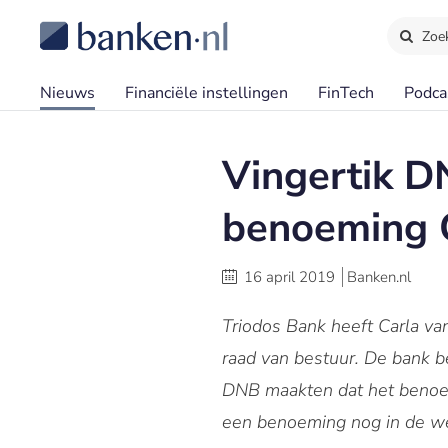
Zoe
Nieuws
Financiële instellingen
FinTech
Podca
Vingertik D
benoeming C
16 april 2019
Banken.nl
Triodos Bank heeft Carla va
raad van bestuur. De bank b
DNB maakten dat het benoeme
een benoeming nog in de we