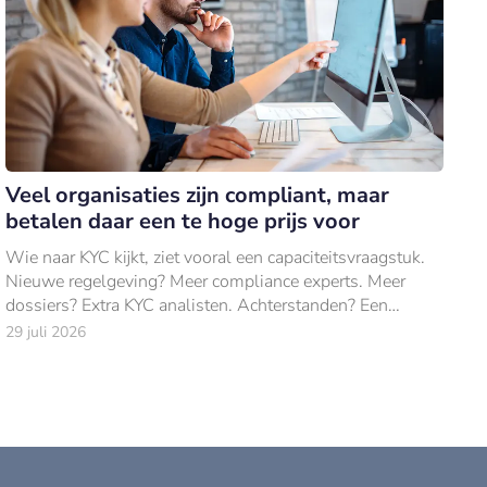
Veel organisaties zijn compliant, maar
betalen daar een te hoge prijs voor
Wie naar KYC kijkt, ziet vooral een capaciteitsvraagstuk.
Nieuwe regelgeving? Meer compliance experts. Meer
dossiers? Extra KYC analisten. Achterstanden? Een
projectteam erbij.
29 juli 2026