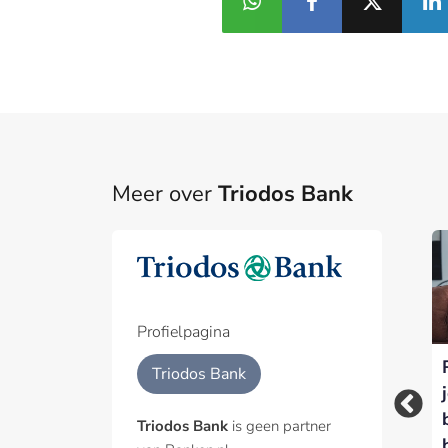
Meer over
Triodos Bank
Triodos boekt
Part
nettoverlies van 25
miljoen euro door
Een pa
eenmalige
het p
Profielpagina
voorzieningen
Triodos: steun voor
Geïnt
Triodos Bank
duurzame transities
groeit, maar
Triodos Bank
is geen partner
polarisatie dreigt