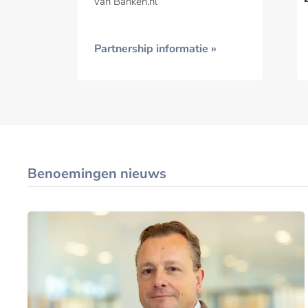
van Banken.nl
voortgang te
remmen
Partnership informatie »
Benoemingen nieuws