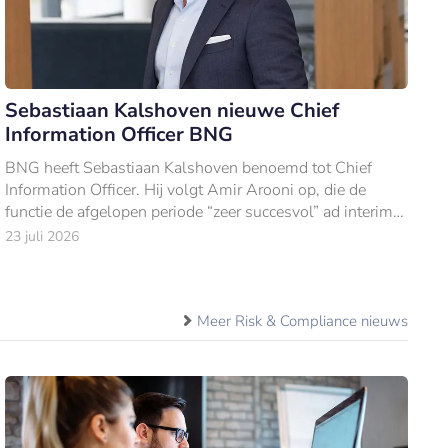
Sebastiaan Kalshoven nieuwe Chief
Information Officer BNG
BNG heeft Sebastiaan Kalshoven benoemd tot Chief
Information Officer. Hij volgt Amir Arooni op, die de
functie de afgelopen periode “zeer succesvol” ad interim
vervulde.
23 juli 2026
Meer Risk & Compliance nieuws