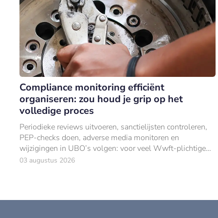
Compliance monitoring efficiënt
organiseren: zou houd je grip op het
volledige proces
Periodieke reviews uitvoeren, sanctielijsten controleren,
PEP-checks doen, adverse media monitoren en
wijzigingen in UBO’s volgen: voor veel Wwft-plichtige
organisaties bestaat compliance monitoring
03 augustus 2026