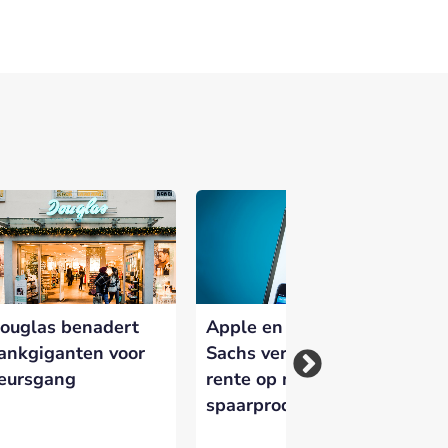
 versterken en zichtbaar te maken op
ouglas benadert
Apple en Goldman
Go
ankgiganten voor
Sachs verdubbelen
co
eursgang
rente op nieuw
ur
spaarproduct
tw
da