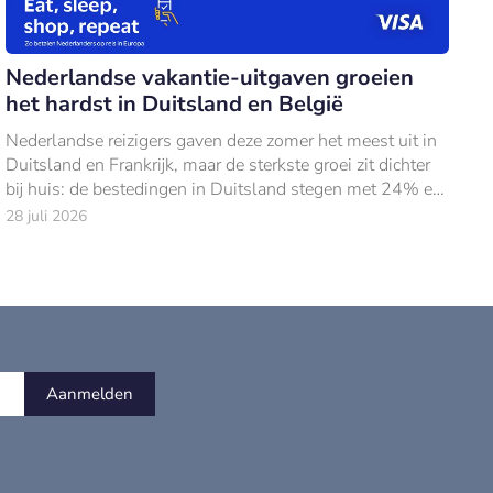
Nederlandse vakantie-uitgaven groeien
het hardst in Duitsland en België
Nederlandse reizigers gaven deze zomer het meest uit in
Duitsland en Frankrijk, maar de sterkste groei zit dichter
bij huis: de bestedingen in Duitsland stegen met 24% en
in België met 18% ten opzich
28 juli 2026
Aanmelden