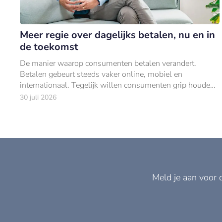
Meer regie over dagelijks betalen, nu en in
de toekomst
De manier waarop consumenten betalen verandert.
Betalen gebeurt steeds vaker online, mobiel en
internationaal. Tegelijk willen consumenten grip houden
op hun uitgaven.
30 juli 2026
Meld je aan voor 