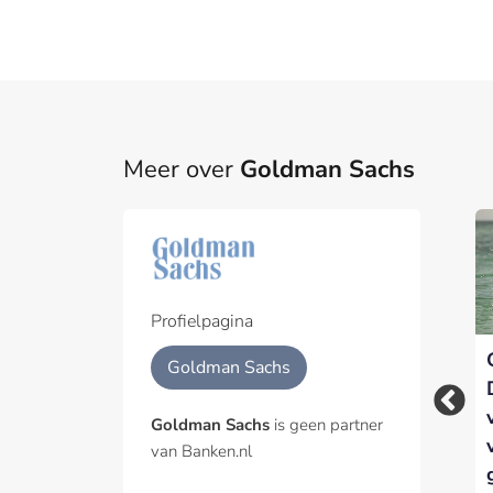
Meer over
Goldman Sachs
Part
Een pa
het p
Profielpagina
Grootbanken in VS
Karl Guha versterkt
Geïnt
Goldman Sachs
keren $142 miljard
Goldman Sachs als
aan salarissen en
Internationaal
Goldman Sachs
is geen partner
bonussen uit
Adviseur
van Banken.nl