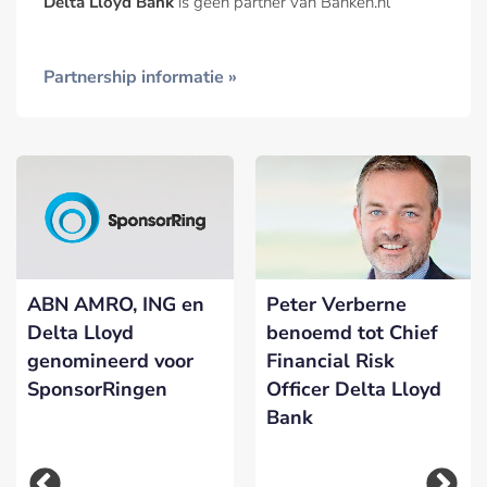
Delta Lloyd Bank
is geen partner van Banken.nl
Partnership informatie »
ABN AMRO, ING en
Peter Verberne
Delta Lloyd
benoemd tot Chief
genomineerd voor
Financial Risk
SponsorRingen
Officer Delta Lloyd
Bank