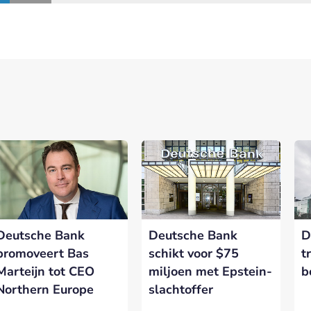
nerships bij Banken.nl
rtnership met Banken.nl biedt diverse mogelijkheden om je merk te
latform voor de Nederlandse bankensector.
Deutsche Bank
Deutsche Bank
D
eresseerd in meer informatie?
Laat hieronder je gegevens achter.
promoveert Bas
schikt voor $75
t
Marteijn tot CEO
miljoen met Epstein-
b
Northern Europe
slachtoffer