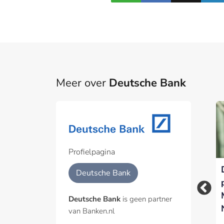
Meer over
Deutsche Bank
Part
Een pa
het p
Profielpagina
Deutsche bank over
Banken domineren
Geïnt
Deutsche Bank
CBDC’s: ‘Growing
top-50
into reality’
aantrekkelijkste
Deutsche Bank
is geen partner
werkgevers
van Banken.nl
wereldwijd