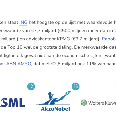
ken staat
ING
het hoogste op de lijst met waardevolle
rkwaarde van €7,7 miljard (€500 miljoen meer dan in 
2 miljard ) en advieskantoor KPMG (€9,7 miljard).
Rabob
an de Top 10 wel de grootste daling. De merkwaarde d
at ligt in elk geval niet aan de economische cijfers, wan
oor
ABN AMRO
, dat met €2,8 miljard ook 11% van haa