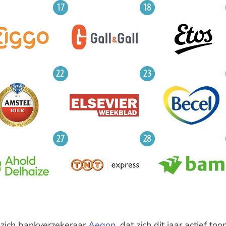
 zich bankverzekeraar
Aegon
, dat zich dit jaar actief t