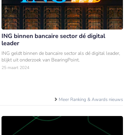
ING binnen bancaire sector dé digital
leader
ING geldt binnen de bancaire sector als dé digital leader,
blijkt uit onderzoek van BearingPoint.
25 maart 2024
Meer Ranking & Awards nieuws