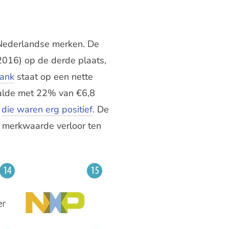
 Nederlandse merken. De
2016) op de derde plaats,
ank
staat op een nette
aalde met 22% van €6,8
t
die waren erg positief
. De
r merkwaarde verloor ten