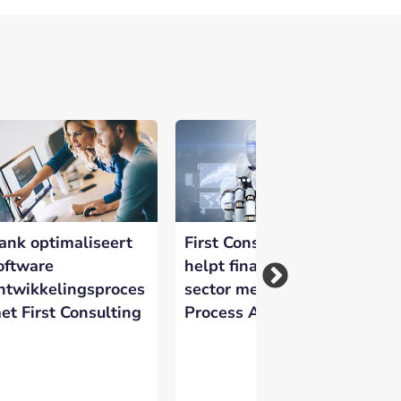
 versterken en zichtbaar te maken op
ank optimaliseert
First Consulting
Fi
oftware
helpt financiële
Pr
ntwikkelingsproces
sector met Robotic
om
et First Consulting
Process Automation
ve