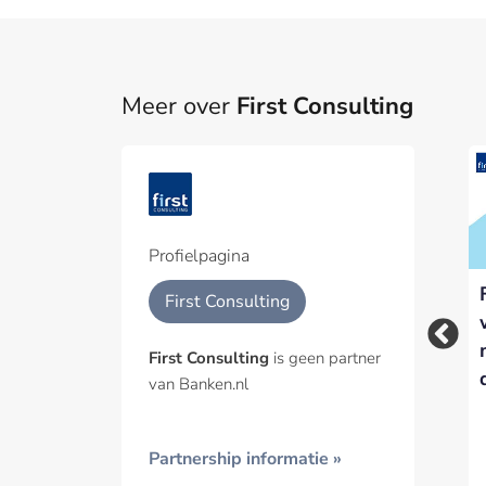
Meer over
First Consulting
Part
Een pa
het p
Profielpagina
Internet of Things:
Process Mining kan
Geïnt
First Consulting
een game changer in
operationele sturing
de financiële sector
binnen banken
First Consulting
is geen partner
verbeteren
van Banken.nl
Partnership informatie »