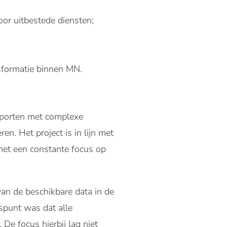
oor uitbestede diensten;
nsformatie binnen MN.
pporten met complexe
. Het project is in lijn met
met een constante focus op
van de beschikbare data in de
gspunt was dat alle
De focus hierbij lag niet