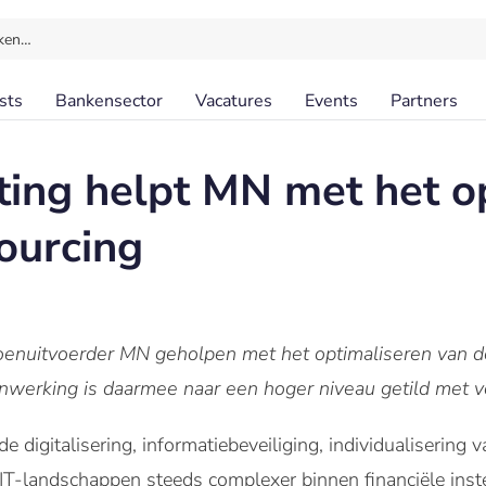
ken…
sts
Bankensector
Vacatures
Events
Partners
lting helpt MN met het o
sourcing
sioenuitvoerder MN geholpen met het optimaliseren van
nwerking is daarmee naar een hoger niveau getild met vo
 digitalisering, informatiebeveiliging, individualisering 
T-landschappen steeds complexer binnen financiële instel