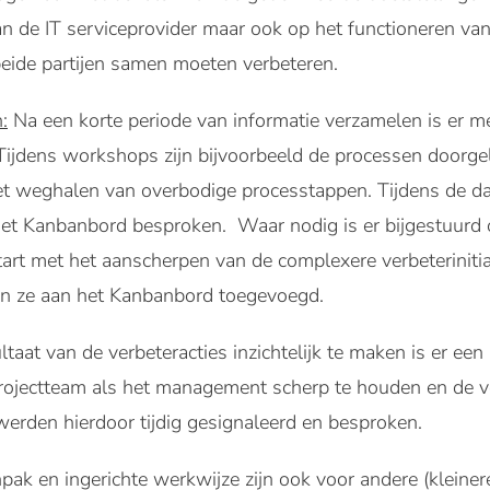
an de IT serviceprovider maar ook op het functioneren va
 beide partijen samen moeten verbeteren.
:
Na een korte periode van informatie verzamelen is er m
ijdens workshops zijn bijvoorbeeld de processen doorgeli
t weghalen van overbodige processtappen. Tijdens de da
et Kanbanbord besproken. Waar nodig is er bijgestuurd of
start met het aanscherpen van de complexere verbeterinitia
ijn ze aan het Kanbanbord toegevoegd.
taat van de verbeteracties inzichtelijk te maken is er ee
rojectteam als het management scherp te houden en de 
 werden hierdoor tijdig gesignaleerd en besproken.
ak en ingerichte werkwijze zijn ook voor andere (kleiner