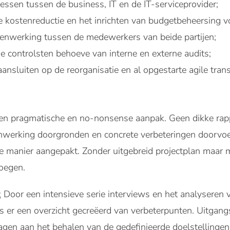
essen tussen de business, IT en de IT-serviceprovider;
e kostenreductie en het inrichten van budgetbeheersing v
enwerking tussen de medewerkers van beide partijen;
e controlsten behoeve van interne en externe audits;
nsluiten op de reorganisatie en al opgestarte agile tra
 een pragmatische en no-nonsense aanpak. Geen dikke ra
werking doorgronden en concrete verbeteringen doorvoeren
 manier aangepakt. Zonder uitgebreid projectplan maar 
oegen.
:
Door een intensieve serie interviews en het analyseren 
is er een overzicht gecreëerd van verbeterpunten. Uitgan
gen aan het behalen van de gedefinieerde doelstellingen. 