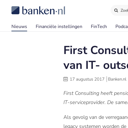
Zoe
Nieuws
Financiële instellingen
FinTech
Podca
First Consu
van IT- out
17 augustus 2017
Banken.nl
First Consulting heeft pen
IT-serviceprovider. De same
Als gevolg van de verregaande
legacy systemen worden de I