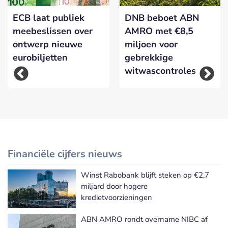
ECB laat publiek
DNB beboet ABN
meebeslissen over
AMRO met €8,5
ontwerp nieuwe
miljoen voor
eurobiljetten
gebrekkige
witwascontroles
Financiële cijfers nieuws
Winst Rabobank blijft steken op €2,7
Meer Financiële cijfers nieuws
miljard door hogere
kredietvoorzieningen
ABN AMRO rondt overname NIBC af