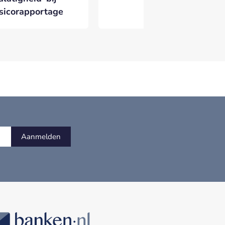
isicorapportage
ge
Aanmelden