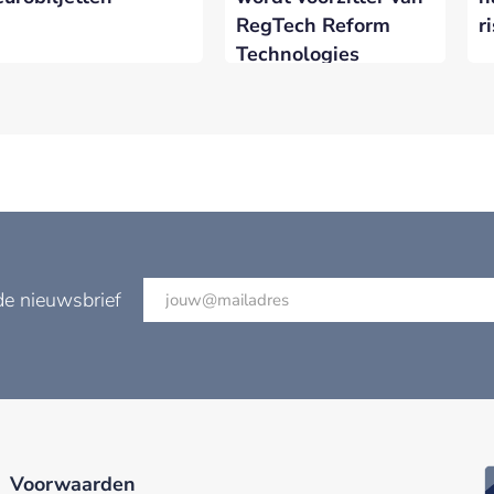
RegTech Reform
r
Technologies
de nieuwsbrief
Voorwaarden