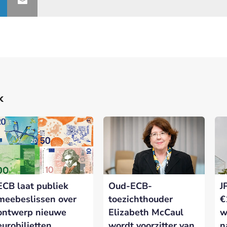
k
ECB laat publiek
Oud-ECB-
J
meebeslissen over
toezichthouder
€
ontwerp nieuwe
Elizabeth McCaul
w
eurobiljetten
wordt voorzitter van
n