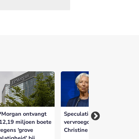
PMorgan ontvangt
Speculaties over
Vo
12,19 miljoen boete
vervroegd vertrek
ge
egens ‘grove
Christine Lagarde
di
alatigheid’ bij
Eu