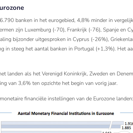
Eurozone
6.790
banken
in het eurogebied
,
4,8% minder
in vergelij
termen zijn
Luxemburg
(
-70
)
,
Frankrijk
(
-76
)
,
Spanje en
Cy
e daling bijzonder uitgesproken in Cyprus
(
-26
%
)
,
Griekenl
ng in steeg het aantal banken in Portugal (+1,3%). Het a
et landen als het Verenigd Koninkrijk, Zweden en Denem
ng van 3,6% ten opzichte het begin van vorig jaar.
 monetaire financiële instellingen van de Eurozone landen