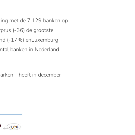
king
met de
7.129 banken
op
prus
(
-36
)
de grootste
and
(
-17
%
) en
Luxemburg
antal banken in Nederland
arken - heeft in december
: