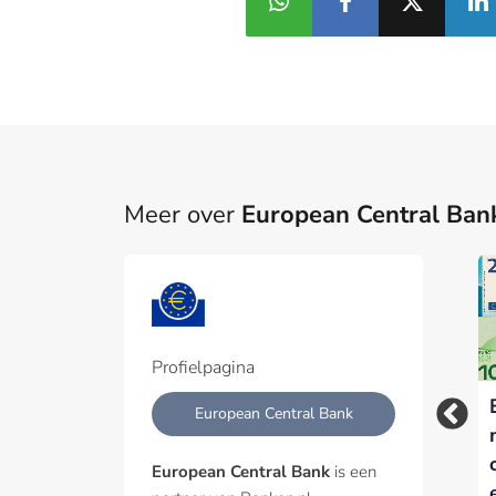
Meer over
European Central Ban
Profielpagina
ECB wil digitale euro
NVB pleit voor
European Central Bank
in oktober lanceren
versoepeling
Europese bankregels
European Central Bank
is een