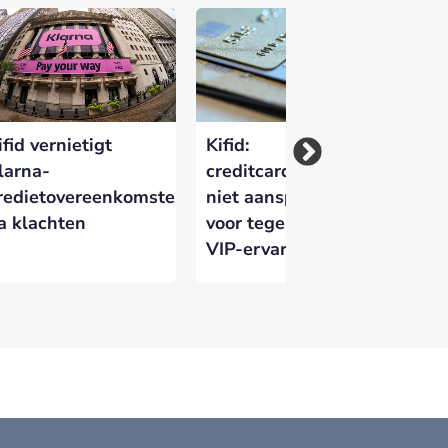
ifid vernietigt
Kifid:
Ki
larna-
creditcarduitgever
Ge
redietovereenkomsten
niet aansprakelijk
me
a klachten
voor tegenvallende
Be
VIP-ervaring