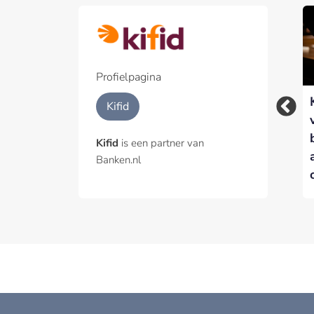
Profielpagina
Kifid voegt Wil
Kifid benoemt Carla
Kifid
Jacobs toe aan
Joustra tot voorzitter
Geschillencommissie
Commissie van
Kifid
is een partner van
Beroep
Banken.nl