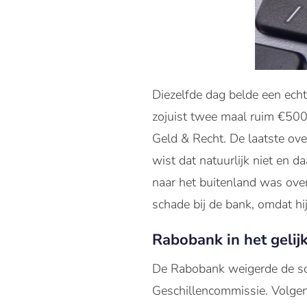
Diezelfde dag belde een ech
zojuist twee maal ruim €500
Geld & Recht. De laatste ov
wist dat natuurlijk niet en d
naar het buitenland was ov
schade bij de bank, omdat h
Rabobank in het gelij
De Rabobank weigerde de sc
Geschillencommissie. Volgen