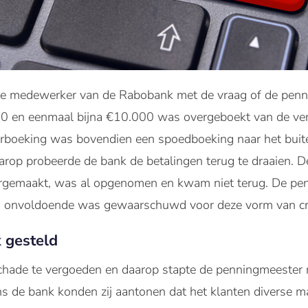
te medewerker van de Rabobank met de vraag of de penn
0 en eenmaal bijna €10.000 was overgeboekt van de ver
erboeking was bovendien een spoedboeking naar het bui
aarop probeerde de bank de betalingen terug te draaien. D
ergemaakt, was al opgenomen en kwam niet terug. De pe
ij onvoldoende was gewaarschuwd voor deze vorm van crim
k gesteld
hade te vergoeden en daarop stapte de penningmeester 
s de bank konden zij aantonen dat het klanten diverse