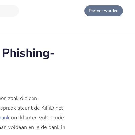
Partner worden
 Phishing-
een zaak die een
itspraak steunt de KiFiD het
bank
om klanten voldoende
aan voldaan en is de bank in