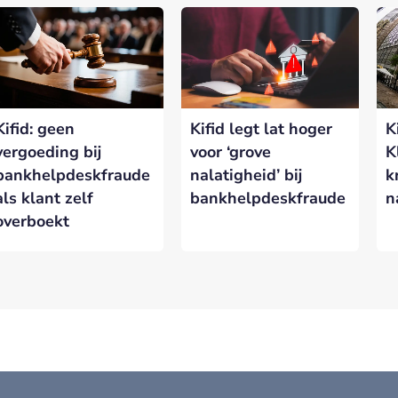
Kifid: geen
Kifid legt lat hoger
K
vergoeding bij
voor ‘grove
K
bankhelpdeskfraude
nalatigheid’ bij
k
als klant zelf
bankhelpdeskfraude
n
overboekt