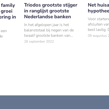
Triodos grootste stijger
Net huisa
 family
in ranglijst grootste
hypothee
 groei
Nederlandse banken
ering in
Voor starten
afsluiten va
In het afgelopen jaar is het
best lastig.
balanstotaal bij negen van de
 een
banken de st
twaalf grootste banken van
09 augustus 
de
volgen, kijk
Nederland toegenomen; bij BNG
26 september 2022
Lanschot naa
Bank (-0,7%), NN Bank (-4%)
mogelijk is.
en Achmea Bank (-7%) nam de
balans ten opzichte van 201