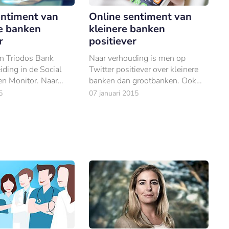
entiment van
Online sentiment van
e banken
kleinere banken
r
positiever
n Triodos Bank
Naar verhouding is men op
iding in de Social
Twitter positiever over kleinere
n Monitor. Naar
banken dan grootbanken. Ook
is men de afgelopen
hebben kleinere banken relatief
5
07 januari 2015
n op Twitter
meer interactie met Facebook
ver deze duurzame
gebruikers.
andere banken.