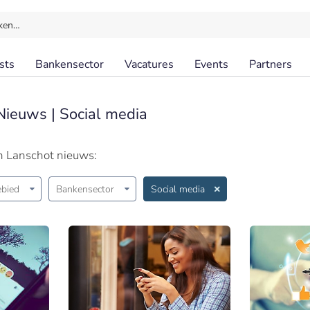
ken…
sts
Bankensector
Vacatures
Events
Partners
Nieuws | Social media
n Lanschot nieuws:
bied
Bankensector
Social media