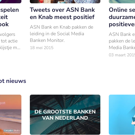
 spelen
Tweets over ASN Bank
Online s
teit
en Knab meest positief
duurzam
ook
positieve
ASN Bank en Knab pakken de
leiding in de Social Media
 volgers
ASN Bank e
Banken Monitor.
tot actie
pakken de le
lijstje met
Media Banke
18 mei 2015
actie
verhouding 
03 maart 201
ier keer
twee maande
positiever o
banken dan 
ot nieuws