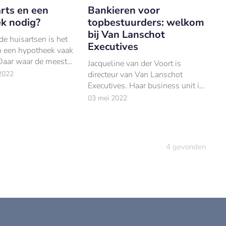
rts en een
Bankieren voor
k nodig?
topbestuurders: welkom
bij Van Lanschot
de huisartsen is het
Executives
n een hypotheek vaak
 Daar waar de meeste
Jacqueline van der Voort is
andaard richtlijnen
2022
directeur van Van Lanschot
en we bij Van
Executives. Haar business unit is
r wat er echt
een bijzondere binnen Van
03 mei 2022
Lanschot: er worden grote
vermogens beheerd van bekende
namen.
4
gevonden