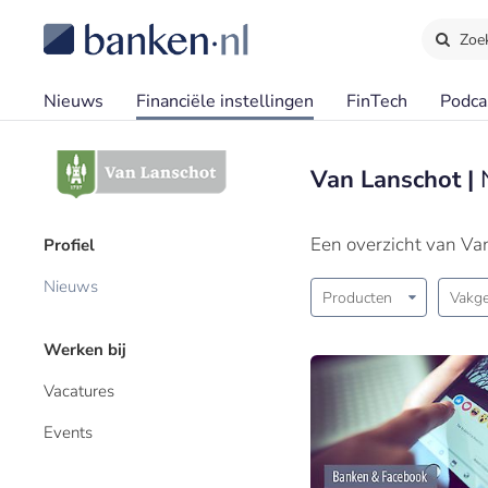
Zoe
Nieuws
Financiële instellingen
FinTech
Podca
Van Lanschot |
Een overzicht van Va
Profiel
Nieuws
Producten
Vakge
Werken bij
Vacatures
Events