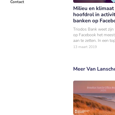
Contact
Milieu en klimaat
hoofdrol in activi
banken op Faceb
Triodos Bank weet zijn
op Facebook het meest 
aan te zetten. In een top
berichten met veel inter
13 maart 2019
komt de bank uit Zeist v
terug.
Meer Van Lansch