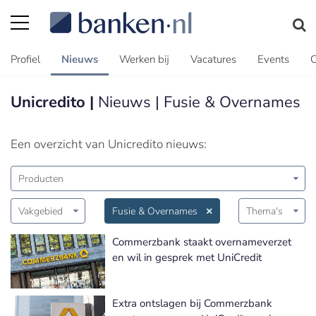
Profiel
Nieuws
Werken bij
Vacatures
Events
C
Unicredito |
Nieuws | Fusie & Overnames
Een overzicht van Unicredito nieuws:
Producten
Vakgebied
Fusie & Overnames
Thema's
Commerzbank staakt overnameverzet
en wil in gesprek met UniCredit
Extra ontslagen bij Commerzbank