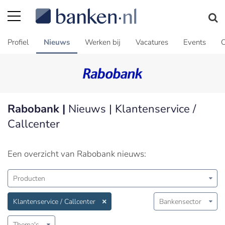
Profiel
Nieuws
Werken bij
Vacatures
Events
C
Rabobank |
Nieuws | Klantenservice /
Callcenter
Een overzicht van Rabobank nieuws:
Producten
Klantenservice / Callcenter
Bankensector
Thema's