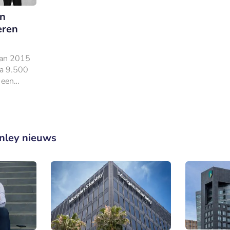
en
eren
 van 2015
na 9.500
 een
1 miljard.
nley nieuws