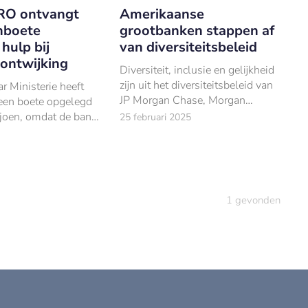
O ontvangt
Amerikaanse
nboete
grootbanken stappen af
hulp bij
van diversiteitsbeleid
gontwijking
Diversiteit, inclusie en gelijkheid
zijn uit het diversiteitsbeleid van
 Ministerie heeft
JP Morgan Chase, Morgan
en boete opgelegd
Stanley en Citigroup gehaald.
joen, omdat de bank
25 februari 2025
s bij het opzettelijk
 onjuiste
giftes.
1
gevonden