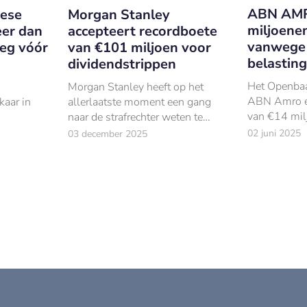
ABN AMR
pese
Morgan Stanley
miljoene
eer dan
accepteert recordboete
vanwege 
eg vóór
van €101 miljoen voor
belastin
dividendstrippen
Het Openbaar
Morgan Stanley heeft op het
ABN Amro e
kaar in
allerlaatste moment een gang
van €14 mil
naar de strafrechter weten te
betrokken wa
voorkomen.
02 juni 2025
03 december 2025
indienen van
belastingaan