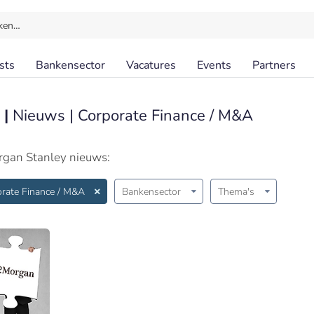
ken…
sts
Bankensector
Vacatures
Events
Partners
 |
Nieuws | Corporate Finance / M&A
rgan Stanley nieuws:
rate Finance / M&A
Bankensector
Thema's