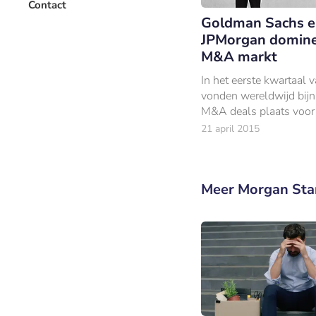
Contact
Goldman Sachs 
JPMorgan domin
M&A markt
In het eerste kwartaal
vonden wereldwijd bij
M&A deals plaats voor
totaalbedrag van $887,
21 april 2015
Meer Morgan Sta