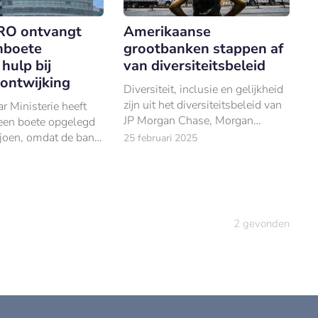
O ontvangt
Amerikaanse
nboete
grootbanken stappen af
hulp bij
van diversiteitsbeleid
gontwijking
Diversiteit, inclusie en gelijkheid
zijn uit het diversiteitsbeleid van
 Ministerie heeft
JP Morgan Chase, Morgan
en boete opgelegd
Stanley en Citigroup gehaald.
joen, omdat de bank
25 februari 2025
s bij het opzettelijk
 onjuiste
giftes.
2
gevonden