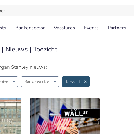
ken…
sts
Bankensector
Vacatures
Events
Partners
 |
Nieuws | Toezicht
rgan Stanley nieuws:
bied
Bankensector
Toezicht