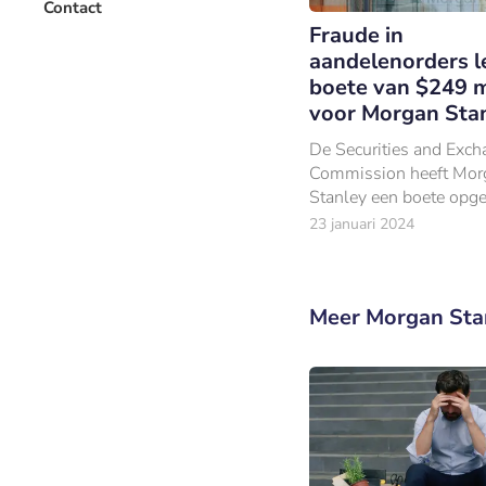
Contact
Fraude in
aandelenorders le
boete van $249 m
voor Morgan Sta
De Securities and Exc
Commission heeft Mor
Stanley een boete opg
$249 miljoen.
23 januari 2024
Meer Morgan Sta