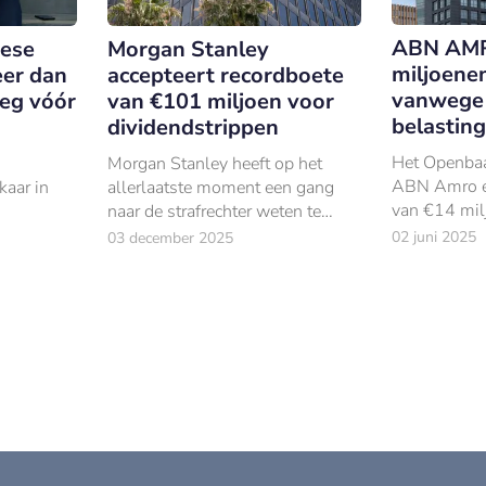
ABN AMR
pese
Morgan Stanley
miljoene
eer dan
accepteert recordboete
vanwege 
eg vóór
van €101 miljoen voor
belastin
dividendstrippen
Het Openbaar
Morgan Stanley heeft op het
ABN Amro e
kaar in
allerlaatste moment een gang
van €14 mil
naar de strafrechter weten te
betrokken wa
voorkomen.
02 juni 2025
03 december 2025
indienen van
belastingaan