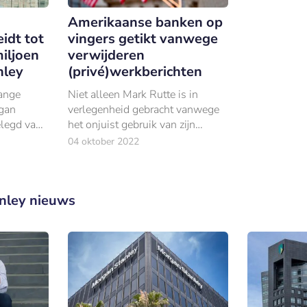
Amerikaanse banken op
idt tot
vingers getikt vanwege
iljoen
verwijderen
nley
(privé)werkberichten
hange
Niet alleen Mark Rutte is in
gan
verlegenheid gebracht vanwege
elegd van
het onjuist gebruik van zijn
werktelefoon, ook Amerikaanse
04 oktober 2022
banken blijken niet alle
belangrijke (werk)berichten
opgeslagen te hebben.
nley nieuws