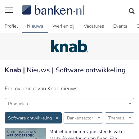
Profiel
Nieuws
Werken bij
Vacatures
Events
C
Knab |
Nieuws | Software ontwikkeling
Een overzicht van Knab nieuws:
Producten
Software ontwikkeling
Bankensector
Thema's
Mobiel bankieren-apps steeds vaker
start- én eindpunt van financiële