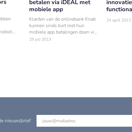
ors
betalen via iDEAL met
innovati
mobiele app
functiona
ebben
Klanten van de onlinebank Knab
24 april 2013
kunnen sinds kort met hun
mobiel
mobiele app betalingen doen via
rder
iDEAL. Knab is hiermee de eerste
29 juli 2013
s in de
Nederlandse bank die iDEAL
zo hard
betalingen via hun app mogelijk
ar.
maakt.
de nieuwsbrief