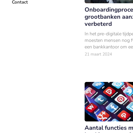
Contact
Onboardingproc
grootbanken aanz
verbeterd
In het pre-digitale tijdp
moesten mensen nog fy
een bankkantoor om e
rekening te openen; va
21 maart 2024
dag kan alles thuis op
geregeld worden.
Aantal functies 