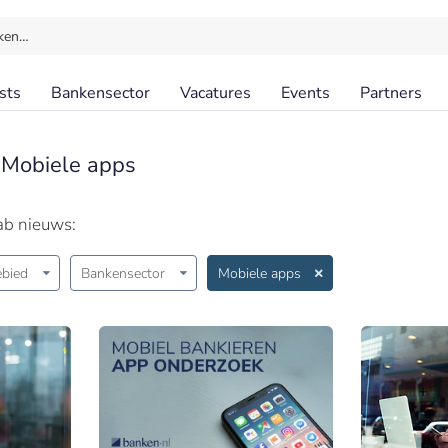
ken…
sts
Bankensector
Vacatures
Events
Partners
 Mobiele apps
ab nieuws:
bied
Bankensector
Mobiele apps