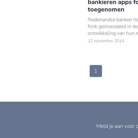
bankieren apps f
toegenomen
Nederlandse banken h
flink geïnvesteerd in de
ontwikkeling van hun 
bankieren apps. Niet ee
12 november 2014
groeide het aantal optie
mobiel bankieren apps 
als het afgelopen halfja
1
Meld je aan voor 