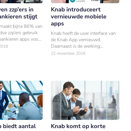
n zzp’ers in
Knab introduceert
nkieren stijgt
vernieuwde mobiele
apps
maakt bijna 86% van
se zzp’ers gebruik
Knab heeft de user interface van
bankieren apps voor
de Knab App vernieuwd.
e huishouding.
Daarnaast is de werking
2018
geoptimaliseerd en is de
22 november 2016
beveiliging versterkt. De apps
werden ontwikkeld door Virtual
Affairs.
 biedt aantal
Knab komt op korte