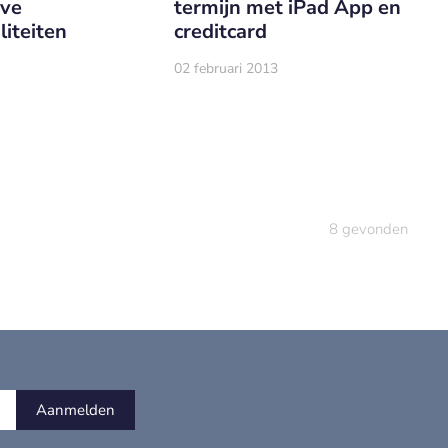
eve
termijn met iPad App en
liteiten
creditcard
02 februari 2013
8
gevonden
Aanmelden