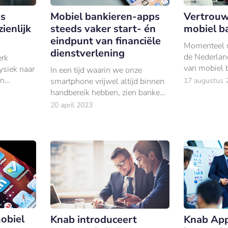
es
Mobiel bankieren-apps
Vertrouwe
ienlijk
steeds vaker start- én
mobiel ba
eindpunt van financiële
Momenteel 
dienstverlening
de Nederland
erk
van mobiel 
siek naar
In een tijd waarin we onze
de financiël
en
smartphone vrijwel altijd binnen
17 augustus 
ndaag de
handbereik hebben, zien banken
 de bank
hun mobiele apps als het start-
20 april 2023
én eindpunt van hun
dienstverlening aan klanten.
mobiel
Knab introduceert
Knab App