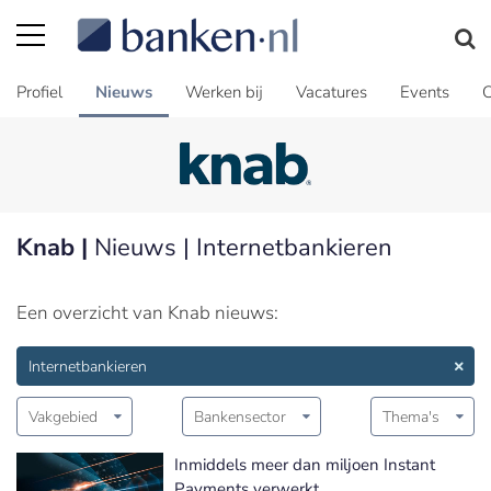
Profiel
Nieuws
Werken bij
Vacatures
Events
C
Knab |
Nieuws | Internetbankieren
Een overzicht van Knab nieuws:
Internetbankieren
Vakgebied
Bankensector
Thema's
Inmiddels meer dan miljoen Instant
Payments verwerkt