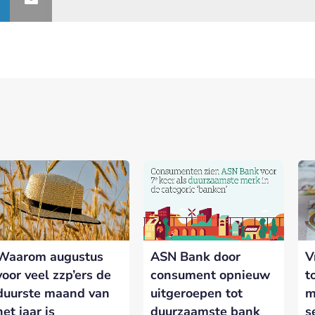
nerships bij Banken.nl
rtnership met Banken.nl biedt diverse mogelijkheden om je merk te
latform voor de Nederlandse bankensector.
Waarom augustus
ASN Bank door
V
eresseerd in meer informatie?
Laat hieronder je gegevens achter.
voor veel zzp’ers de
consument opnieuw
t
duurste maand van
uitgeroepen tot
m
het jaar is
duurzaamste bank
s