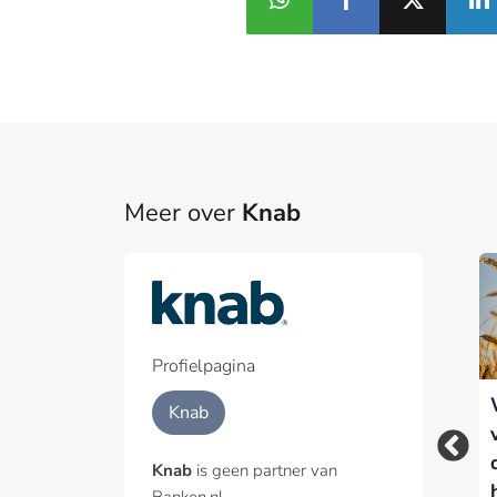
Meer over
Knab
Part
Een pa
het p
Profielpagina
Knab vult CEO-
Knab op zoek naar
Geïnt
Knab
positie tijdelijk in
nieuwe CEO: Nadine
met Sat Shah
Klokke kondigt
Knab
is geen partner van
vertrek aan