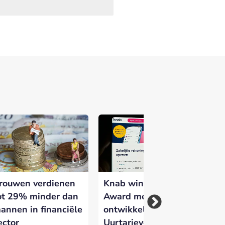
 versterken en zichtbaar te maken op
rouwen verdienen
Knab wint Dutch PR
An
ot 29% minder dan
Award met eigen
ni
annen in financiële
ontwikkeld Zzp
Kn
ector
Uurtarievenboekje