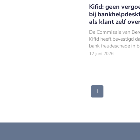
Kifid: geen vergo
bij bankhelpdesk
als klant zelf ov
De Commissie van Ber
Kifid heeft bevestigd d
bank fraudeschade in b
niet hoeft te vergoede
12 juni 2026
een slachtoffer van
bankhelpdeskfraude zél
overmaakt.
1