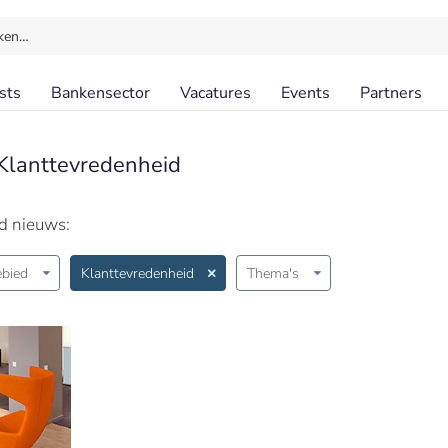
ken…
sts
Bankensector
Vacatures
Events
Partners
Klanttevredenheid
id nieuws:
bied
Klanttevredenheid
Thema's