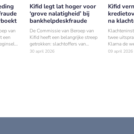
eding
Kifid legt lat hoger voor
Kifid ver
fraude
‘grove nalatigheid’ bij
kredieto
erboekt
bankhelpdeskfraude
na klach
oep van
De Commissie van Beroep van
Klachteninsti
at een
Kifid heeft een belangrijke streep
twee uitspra
eginsel
getrokken: slachtoffers van
Klarna de we
n wanneer
bankhelpdeskfraude handelen
consumenten
30 april 2026
09 april 2026
niet snel ‘grof nalatig’, ook niet
geschonden 
f het geld
als zij beveiligingscodes hebben
van ‘achteraf
doorgegeven