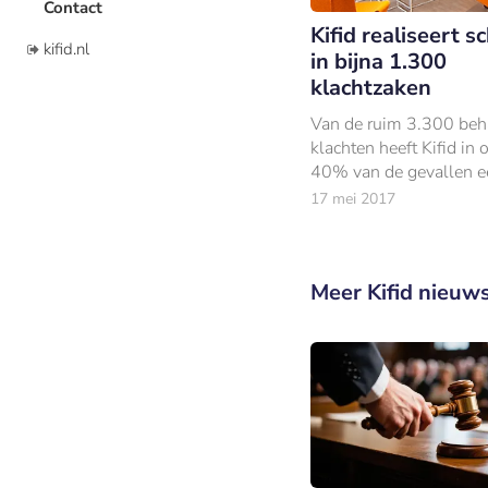
Contact
Kifid realiseert s
kifid.nl
in bijna 1.300
klachtzaken
Van de ruim 3.300 be
klachten heeft Kifid in
40% van de gevallen e
schikking gerealiseerd 
17 mei 2017
bemiddeling tussen fin
dienstverlener en cons
Meer Kifid nieuw