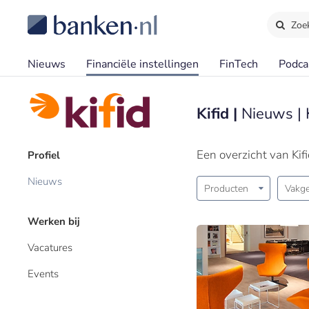
Zoe
Nieuws
Financiële instellingen
FinTech
Podca
Kifid |
Nieuws | 
Een overzicht van Kif
Profiel
Nieuws
Producten
Vakge
Werken bij
Vacatures
Events