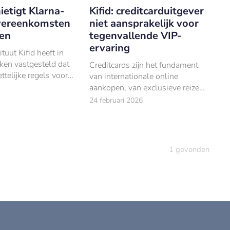
nietigt Klarna-
Kifid: creditcarduitgever
vereenkomsten
niet aansprakelijk voor
ten
tegenvallende VIP-
ervaring
tuut Kifid heeft in
ken vastgesteld dat
Creditcards zijn het fundament
ttelijke regels voor
van internationale online
krediet heeft
aankopen, van exclusieve reizen
bij het aanbieden
tot concerttickets.
24 februari 2026
 betalen’.
1
gevonden