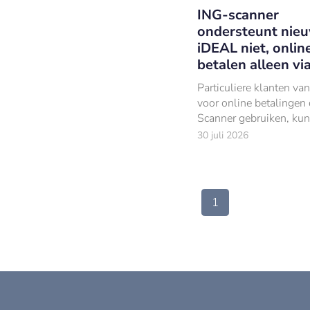
ING-scanner
ondersteunt nie
iDEAL niet, onlin
betalen alleen vi
Particuliere klanten va
voor online betalingen
Scanner gebruiken, ku
oktober niet langer op 
30 juli 2026
manier afrekenen.
1