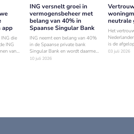
ING versnelt groei in
Vertrouw
uwe
vermogensbeheer met
woningma
e
belang van 40% in
neutrale
a app
Spaanse Singular Bank
Het vertrou
Nederlander
n ING die
ING neemt een belang van 40%
is de afgel
 de ING
in de Spaanse private bank
fors afgeno
nnen vanaf
Singular Bank en wordt daarmee
03 juli 2026
deze
de grootste aandeelhouder.
10 juli 2026