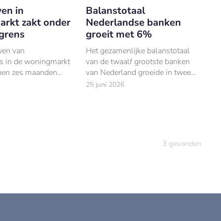
en in
Balanstotaal
rkt zakt onder
Nederlandse banken
 grens
groeit met 6%
wen van
Het gezamenlijke balanstotaal
s in de woningmarkt
van de twaalf grootste banken
open zes maanden
van Nederland groeide in twee
men.
jaar tijd met circa 6%, tot €2.486
25 juni 2026
miljard. ING torent met €1.
3
gevonden