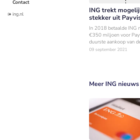
Contact
ING trekt mogelij
ing.nl
stekker uit Payvi
In 2018 betaalde ING m
€350 miljoen voor Payv
duurste aankoop van d
sinds de kredietcrisis.
09 september 2021
Meer ING nieuws