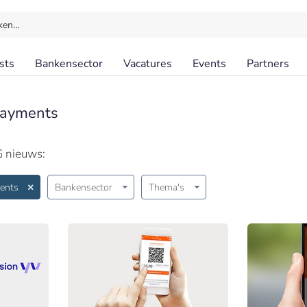
ken…
sts
Bankensector
Vacatures
Events
Partners
Payments
G nieuws:
ents
Bankensector
Thema's