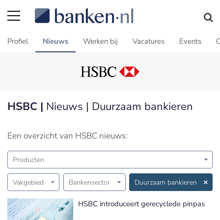
Profiel
Nieuws
Werken bij
Vacatures
Events
C
HSBC |
Nieuws | Duurzaam bankieren
Een overzicht van HSBC nieuws:
Producten
Vakgebied
Bankensector
Duurzaam bankieren
HSBC introduceert gerecyclede pinpas