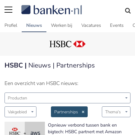
Profiel
Nieuws
Werken bij
Vacatures
Events
C
HSBC |
Nieuws | Partnerships
Een overzicht van HSBC nieuws:
Producten
Vakgebied
Partnerships
Thema's
Opnieuw verbond tussen bank en
bigtech: HSBC partnert met Amazon