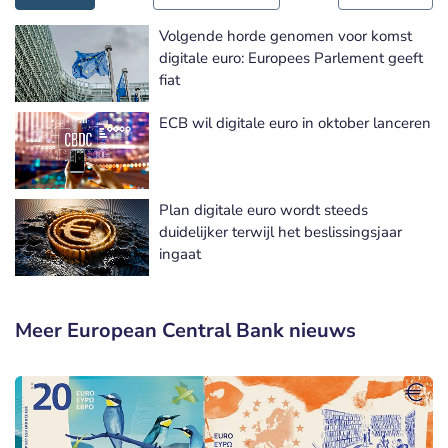
Volgende horde genomen voor komst
digitale euro: Europees Parlement geeft
fiat
ECB wil digitale euro in oktober lanceren
Plan digitale euro wordt steeds
duidelijker terwijl het beslissingsjaar
ingaat
Meer European Central Bank nieuws